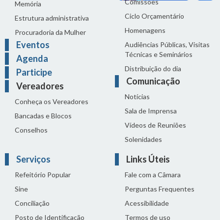
Comissões
Memória
Ciclo Orçamentário
Estrutura administrativa
Homenagens
Procuradoria da Mulher
Eventos
Audiências Públicas, Visitas
Técnicas e Seminários
Agenda
Distribuição do dia
Participe
Comunicação
Vereadores
Notícias
Conheça os Vereadores
Sala de Imprensa
Bancadas e Blocos
Vídeos de Reuniões
Conselhos
Solenidades
Serviços
Links Úteis
Refeitório Popular
Fale com a Câmara
Sine
Perguntas Frequentes
Conciliação
Acessibilidade
Posto de Identificação
Termos de uso