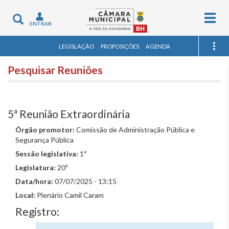
Togg
Toggle
ENTRAR
navig
navigation
LEGISLAÇÃO
PROPOSIÇÕES
AGENDA
Pesquisar Reuniões
5ª Reunião Extraordinária
Órgão promotor:
Comissão de Administração Pública e
Segurança Pública
Sessão legislativa:
1ª
Legislatura:
20ª
Data/hora:
07/07/2025 - 13:15
Local:
Plenário Camil Caram
Registro: