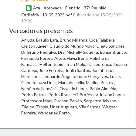
Ata - Aprovada - Plenário - 37ª Reunião -
Ordinária - 13-05-2025.pdf
Publicado em: 15/05/2025
17:06
Vereadores presentes
Arruda, Braulio Lara, Bruno Miranda, Cida Falabella,
Cleiton Xavier, Cláudio do Mundo Novo, Diego Sanches,
Dr. Bruno Pedralva, Dra. Michelly Siqueira, Edmar Branco,
Fernanda Pereira Altoé, Flávia Borja, Helinho da
Farmácia, Helton Junior, Irlan Melo, Iza Lourença, Janaina
Cardoso, José Ferreira, Juhlia Santos, Juninho Los
Hermanos, Leonardo Ângelo, Loíde Gonçalves, Lucas
Ganem, Luiza Dulci, Maninho Félix, Marilda Portela,
Neném da Farmácia, Osvaldo Lopes, Pablo Almeida,
Pedro Patrus, Pedro Rousseff, Professor Juliano Lopes,
Professora Marli, Rudson Paixão, Sargento Jalyson,
Tileléo, Trópia, Uner Augusto, Vile Santos, Wagner
Ferreira, Wanderley Porto.