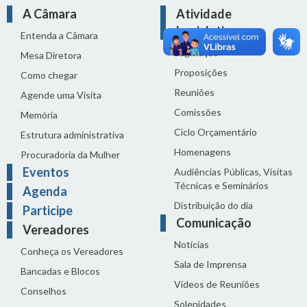
A Câmara
Atividade
Legislativa
Entenda a Câmara
Legislação
Mesa Diretora
Proposições
Como chegar
Reuniões
Agende uma Visita
Comissões
Memória
Ciclo Orçamentário
Estrutura administrativa
Homenagens
Procuradoria da Mulher
Eventos
Audiências Públicas, Visitas
Técnicas e Seminários
Agenda
Distribuição do dia
Participe
Comunicação
Vereadores
Notícias
Conheça os Vereadores
Sala de Imprensa
Bancadas e Blocos
Vídeos de Reuniões
Conselhos
Solenidades