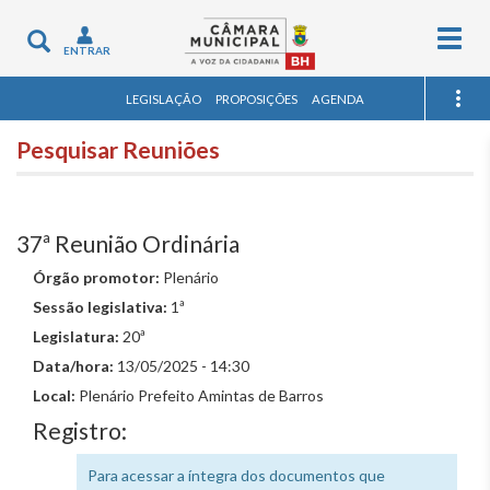
Togg
Toggle
ENTRAR
navig
navigation
LEGISLAÇÃO
PROPOSIÇÕES
AGENDA
Pesquisar Reuniões
37ª Reunião Ordinária
Órgão promotor:
Plenário
Sessão legislativa:
1ª
Legislatura:
20ª
Data/hora:
13/05/2025 - 14:30
Local:
Plenário Prefeito Amintas de Barros
Registro:
Para acessar a íntegra dos documentos que