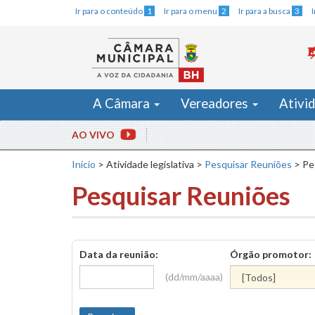
Ir para o conteúdo
1
Ir para o menu
2
Ir para a busca
3
A Câmara
Vereadores
Ativi
AO VIVO
Início
>
Atividade legislativa
>
Pesquisar Reuniões
>
Pe
Pesquisar Reuniões
Data da reunião:
Órgão promotor:
(dd/mm/aaaa)