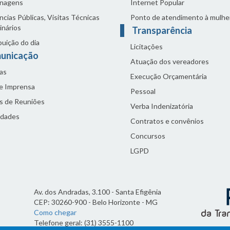
nagens
Internet Popular
cias Públicas, Visitas Técnicas
Ponto de atendimento à mulhe
inários
Transparência
buição do dia
Licitações
unicação
Atuação dos vereadores
as
Execução Orçamentária
de Imprensa
Pessoal
s de Reuniões
Verba Indenizatória
idades
Contratos e convênios
Concursos
LGPD
Av. dos Andradas, 3.100 - Santa Efigênia
CEP: 30260-900 - Belo Horizonte - MG
Como chegar
Telefone geral: (31) 3555-1100