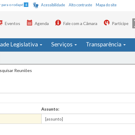
Ir para o rodapé
4
Acessibilidade
Alto contraste
Mapa do site
Eventos
Agenda
Fale com a Câmara
Participe
dade Legislativa
Serviços
Transparência
squisar Reuniões
Assunto: