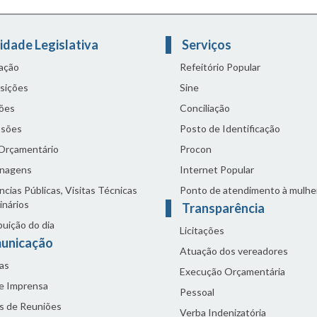
idade Legislativa
Serviços
lação
Refeitório Popular
sições
Sine
ões
Conciliação
sões
Posto de Identificação
 Orçamentário
Procon
nagens
Internet Popular
cias Públicas, Visitas Técnicas
Ponto de atendimento à mulhe
inários
Transparência
buição do dia
Licitações
unicação
Atuação dos vereadores
as
Execução Orçamentária
de Imprensa
Pessoal
s de Reuniões
Verba Indenizatória