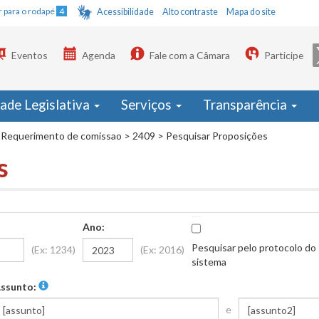
Ir para o rodapé
4
Acessibilidade
Alto contraste
Mapa do site
Eventos
Agenda
Fale com a Câmara
Participe
dade Legislativa
Serviços
Transparência
Requerimento de comissao
>
2409
>
Pesquisar Proposições
s
Ano:
Pesquisar pelo protocolo do
(Ex: 1234)
(Ex: 2016)
sistema
ssunto:
e