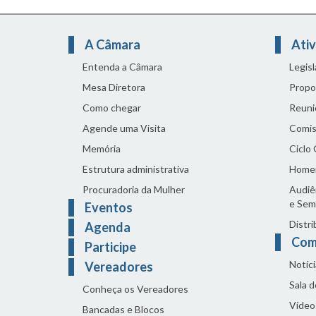
A Câmara
Ativ
Entenda a Câmara
Legis
Mesa Diretora
Propo
Como chegar
Reuni
Agende uma Visita
Comis
Memória
Ciclo
Estrutura administrativa
Home
Procuradoria da Mulher
Audiên
e Sem
Eventos
Distri
Agenda
Com
Participe
Notíci
Vereadores
Sala 
Conheça os Vereadores
Vídeo
Bancadas e Blocos