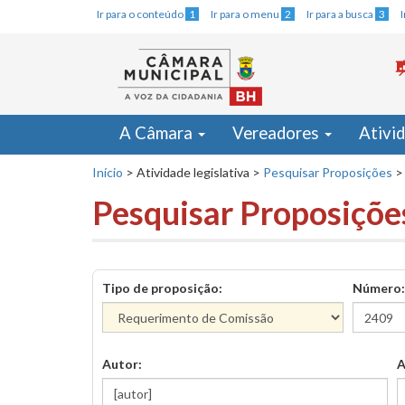
Ir para o conteúdo
1
Ir para o menu
2
Ir para a busca
3
A Câmara
Vereadores
Ativi
Início
>
Atividade legislativa
>
Pesquisar Proposições
>
Pesquisar Proposiçõe
Tipo de proposição:
Número:
Autor:
A