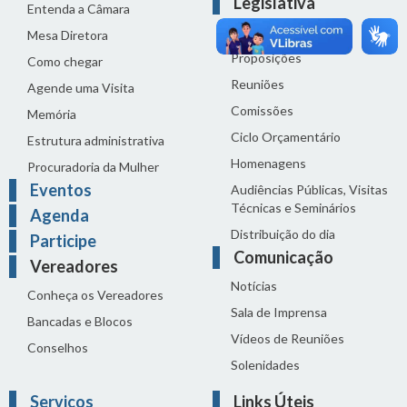
Legislativa
Entenda a Câmara
Legislação
Mesa Diretora
Proposições
Como chegar
Reuniões
Agende uma Visita
Comissões
Memória
Ciclo Orçamentário
Estrutura administrativa
Homenagens
Procuradoria da Mulher
Eventos
Audiências Públicas, Visitas
Técnicas e Seminários
Agenda
Distribuição do dia
Participe
Comunicação
Vereadores
Notícias
Conheça os Vereadores
Sala de Imprensa
Bancadas e Blocos
Vídeos de Reuniões
Conselhos
Solenidades
Serviços
Links Úteis