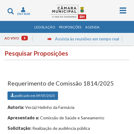
Togg
Toggle
ENTRAR
navig
navigation
LEGISLAÇÃO
PROPOSIÇÕES
AGENDA
AO VIVO
Assista às reuniões em tempo real
Pesquisar Proposições
Requerimento de Comissão 1814/2025
publicado em 09/05/2025
Autoria:
Ver.(a) Helinho da Farmácia
Apresentado a:
Comissão de Saúde e Saneamento
Solicitação:
Realização de audiência pública