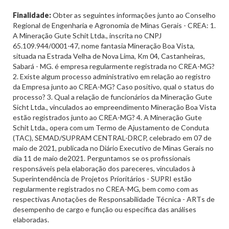
Finalidade:
Obter as seguintes informações junto ao Conselho
Regional de Engenharia e Agronomia de Minas Gerais - CREA: 1.
A Mineração Gute Schit Ltda., inscrita no CNPJ
65.109.944/0001-47, nome fantasia Mineração Boa Vista,
situada na Estrada Velha de Nova Lima, Km 04, Castanheiras,
Sabará - MG. é empresa regularmente registrada no CREA-MG?
2. Existe algum processo administrativo em relação ao registro
da Empresa junto ao CREA-MG? Caso positivo, qual o status do
processo? 3. Qual a relação de funcionários da Mineração Gute
Sicht Ltda., vinculados ao empreendimento Mineração Boa Vista
estão registrados junto ao CREA-MG? 4. A Mineração Gute
Schit Ltda., opera com um Termo de Ajustamento de Conduta
(TAC), SEMAD/SUPRAM CENTRAL-DRCP, celebrado em 07 de
maio de 2021, publicada no Diário Executivo de Minas Gerais no
dia 11 de maio de2021. Perguntamos se os profissionais
responsáveis pela elaboração dos pareceres, vinculados à
Superintendência de Projetos Prioritários - SUPRI estão
regularmente registrados no CREA-MG, bem como com as
respectivas Anotações de Responsabilidade Técnica - ARTs de
desempenho de cargo e função ou específica das análises
elaboradas.