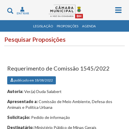
Togg
Toggle
ENTRAR
navig
navigation
LEGISLAÇÃO
PROPOSIÇÕES
AGENDA
Pesquisar Proposições
Requerimento de Comissão 1545/2022
publicado em 18/08/2022
Autoria:
Ver.(a) Duda Salabert
Apresentado a:
Comissão de Meio Ambiente, Defesa dos
Animais e Política Urbana
Solicitação:
Pedido de informação
Destinatário:
Ministério Público de Minas Gerais