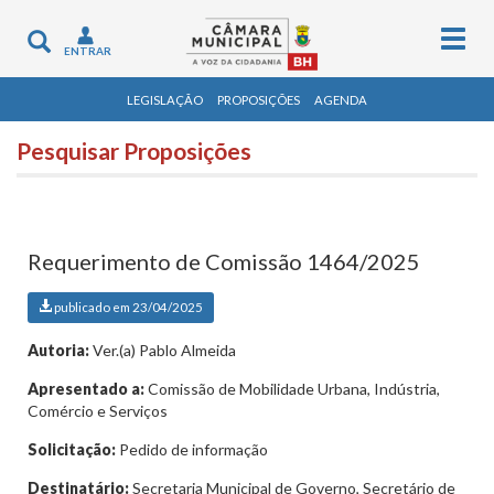
Togg
Toggle
ENTRAR
navig
navigation
LEGISLAÇÃO
PROPOSIÇÕES
AGENDA
Pesquisar Proposições
Requerimento de Comissão 1464/2025
publicado em 23/04/2025
Autoria:
Ver.(a) Pablo Almeida
Apresentado a:
Comissão de Mobilidade Urbana, Indústria,
Comércio e Serviços
Solicitação:
Pedido de informação
Destinatário:
Secretaria Municipal de Governo, Secretário de