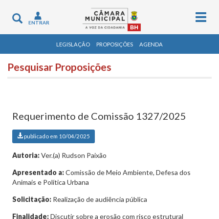
Togg
Toggle
ENTRAR
navig
navigation
LEGISLAÇÃO
PROPOSIÇÕES
AGENDA
Pesquisar Proposições
Requerimento de Comissão 1327/2025
publicado em 10/04/2025
Autoria:
Ver.(a) Rudson Paixão
Apresentado a:
Comissão de Meio Ambiente, Defesa dos
Animais e Política Urbana
Solicitação:
Realização de audiência pública
Finalidade:
Discutir sobre a erosão com risco estrutural