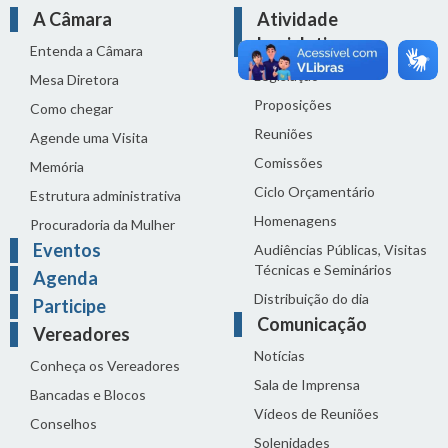
A Câmara
Atividade
Legislativa
Entenda a Câmara
Legislação
Mesa Diretora
Proposições
Como chegar
Reuniões
Agende uma Visita
Comissões
Memória
Ciclo Orçamentário
Estrutura administrativa
Homenagens
Procuradoria da Mulher
Eventos
Audiências Públicas, Visitas
Técnicas e Seminários
Agenda
Distribuição do dia
Participe
Comunicação
Vereadores
Notícias
Conheça os Vereadores
Sala de Imprensa
Bancadas e Blocos
Vídeos de Reuniões
Conselhos
Solenidades