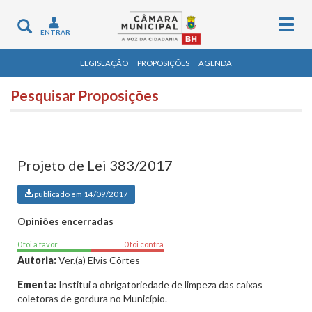
Togg
Toggle
ENTRAR
navig
navigation
LEGISLAÇÃO
PROPOSIÇÕES
AGENDA
Pesquisar Proposições
Projeto de Lei 383/2017
publicado em 14/09/2017
Opiniões encerradas
0 foi a favor
0 foi contra
Autoria:
Ver.(a) Elvis Côrtes
Ementa:
Institui a obrigatoriedade de limpeza das caixas
coletoras de gordura no Município.