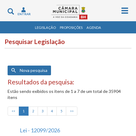
Togg
Toggle
ENTRAR
navig
navigation
LEGISLAÇÃO
PROPOSIÇÕES
AGENDA
Pesquisar Legislação
Nova pesquisa
Resultados da pesquisa:
Estão sendo exibidos os itens de 1 a 7 de um total de 35904
itens
<<
1
2
3
4
5
>>
Lei - 12099/2026