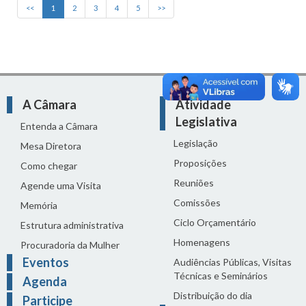
<<
1
2
3
4
5
>>
A Câmara
Atividade
Legislativa
Entenda a Câmara
Legislação
Mesa Diretora
Proposições
Como chegar
Reuniões
Agende uma Visita
Comissões
Memória
Ciclo Orçamentário
Estrutura administrativa
Homenagens
Procuradoria da Mulher
Eventos
Audiências Públicas, Visitas
Técnicas e Seminários
Agenda
Distribuição do dia
Participe