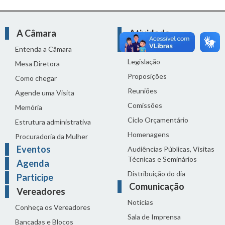
A Câmara
Atividade
Legislativa
Entenda a Câmara
Legislação
Mesa Diretora
Proposições
Como chegar
Reuniões
Agende uma Visita
Comissões
Memória
Ciclo Orçamentário
Estrutura administrativa
Homenagens
Procuradoria da Mulher
Eventos
Audiências Públicas, Visitas
Técnicas e Seminários
Agenda
Distribuição do dia
Participe
Comunicação
Vereadores
Notícias
Conheça os Vereadores
Sala de Imprensa
Bancadas e Blocos