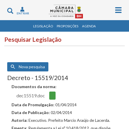
Togg
Toggle
ENTRAR
navig
navigation
LEGISLAÇÃO
PROPOSIÇÕES
AGENDA
Pesquisar Legislação
Nova pesquisa
Decreto - 15519/2014
Documentos da norma:
dec15519.doc
Data de Promulgação:
01/04/2014
Data de Publicação:
02/04/2014
Autoria:
Executivo. Prefeito Marcio Araújo de Lacerda.
Ementa:
Regulamenta a Lei nº 10.418/2012, que dispõe