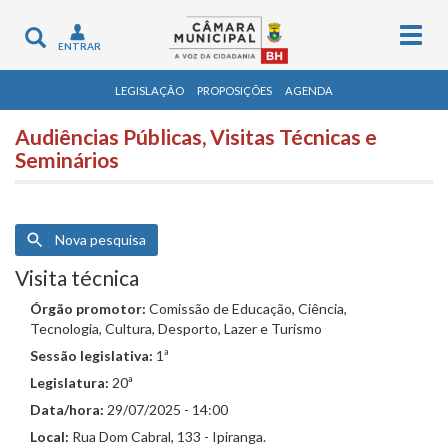
Togg
Toggle
ENTRAR
navig
navigation
LEGISLAÇÃO
PROPOSIÇÕES
AGENDA
Audiências Públicas, Visitas Técnicas e
Seminários
Nova pesquisa
Visita técnica
Órgão promotor:
Comissão de Educação, Ciência,
Tecnologia, Cultura, Desporto, Lazer e Turismo
Sessão legislativa:
1ª
Legislatura:
20ª
Data/hora:
29/07/2025 - 14:00
Local:
Rua Dom Cabral, 133 - Ipiranga.