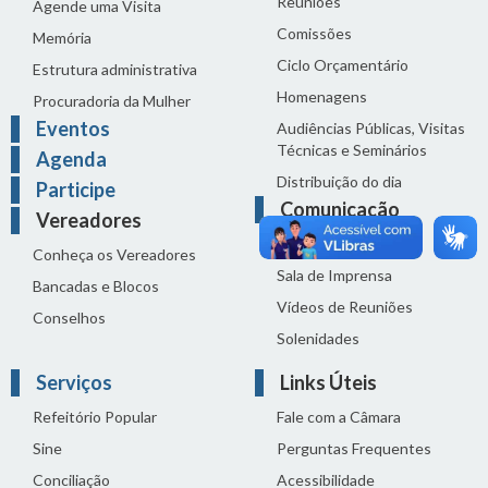
Reuniões
Agende uma Visita
Comissões
Memória
Ciclo Orçamentário
Estrutura administrativa
Homenagens
Procuradoria da Mulher
Eventos
Audiências Públicas, Visitas
Técnicas e Seminários
Agenda
Distribuição do dia
Participe
Comunicação
Vereadores
Notícias
Conheça os Vereadores
Sala de Imprensa
Bancadas e Blocos
Vídeos de Reuniões
Conselhos
Solenidades
Serviços
Links Úteis
Refeitório Popular
Fale com a Câmara
Sine
Perguntas Frequentes
Conciliação
Acessibilidade