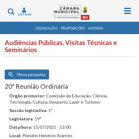
Togg
Toggle
ENTRAR
navig
navigation
LEGISLAÇÃO
PROPOSIÇÕES
AGENDA
Audiências Públicas, Visitas Técnicas e
Seminários
Nova pesquisa
20ª Reunião Ordinária
Órgão promotor:
Comissão de Educação, Ciência,
Tecnologia, Cultura, Desporto, Lazer e Turismo
Sessão legislativa:
1ª
Legislatura:
19ª
Data/hora:
15/07/2021 - 13:00
Local:
Plenário Helvécio Arantes