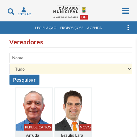
Togg
Toggle
ENTRAR
navig
navigation
LEGISLAÇÃO
PROPOSIÇÕES
AGENDA
Vereadores
Nome
Pesquisar
REPUBLICANOS
NOVO
Arruda
Braulio Lara