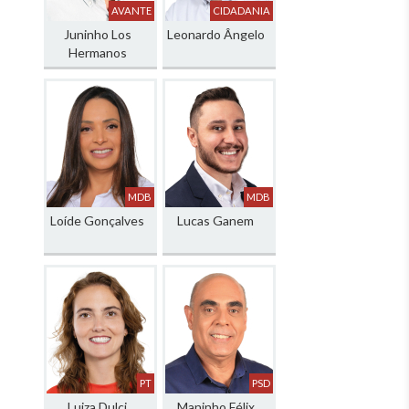
AVANTE
CIDADANIA
Juninho Los
Leonardo Ângelo
Hermanos
MDB
MDB
Loíde Gonçalves
Lucas Ganem
PT
PSD
Luiza Dulci
Maninho Félix