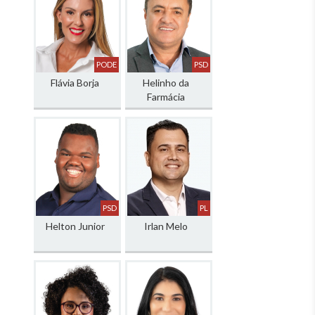
PODE
PSD
Flávia Borja
Helinho da
Farmácia
PSD
PL
Helton Junior
Irlan Melo