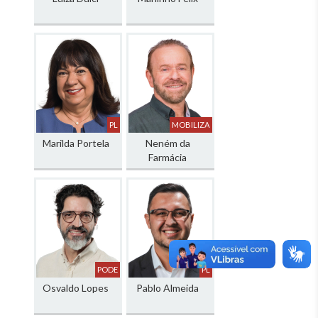
PL
MOBILIZA
Marilda Portela
Neném da
Farmácia
PODE
PL
Osvaldo Lopes
Pablo Almeida