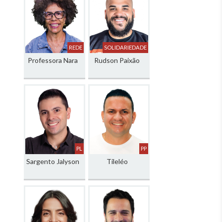
REDE
SOLIDARIEDADE
Professora Nara
Rudson Paixão
PL
PP
Sargento Jalyson
Tileléo