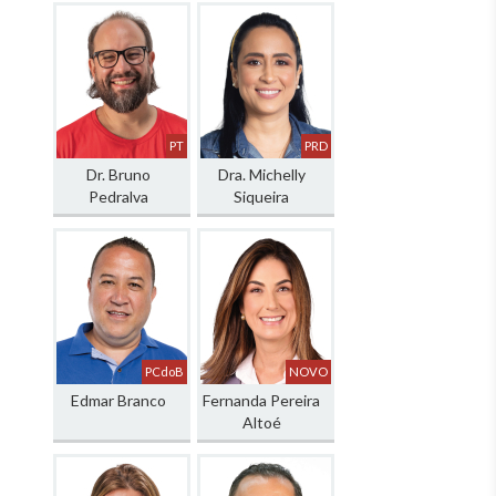
PT
PRD
Dr. Bruno
Dra. Michelly
Pedralva
Siqueira
PCdoB
NOVO
Edmar Branco
Fernanda Pereira
Altoé