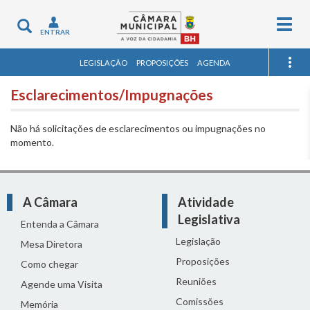
Togg
Toggle
ENTRAR
navig
navigation
LEGISLAÇÃO
PROPOSIÇÕES
AGENDA
Esclarecimentos/Impugnações
Não há solicitações de esclarecimentos ou impugnações no
momento.
A Câmara
Atividade
Legislativa
Entenda a Câmara
Legislação
Mesa Diretora
Proposições
Como chegar
Reuniões
Agende uma Visita
Comissões
Memória