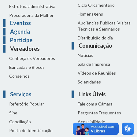
Ciclo Orçamentário
Estrutura administrativa
Homenagens
Procuradoria da Mulher
Eventos
Audiências Públicas, Visitas
Técnicas e Seminários
Agenda
Distribuição do dia
Participe
Comunicação
Vereadores
Notícias
Conheça os Vereadores
Sala de Imprensa
Bancadas e Blocos
Vídeos de Reuniões
Conselhos
Solenidades
Serviços
Links Úteis
Refeitório Popular
Fale com a Câmara
Sine
Perguntas Frequentes
Conciliação
Acessibilidade
Posto de Identificação
Termos de uso