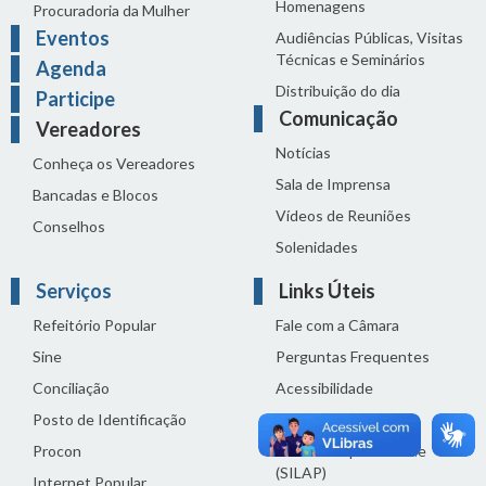
Homenagens
Procuradoria da Mulher
Eventos
Audiências Públicas, Visitas
Técnicas e Seminários
Agenda
Distribuição do dia
Participe
Comunicação
Vereadores
Notícias
Conheça os Vereadores
Sala de Imprensa
Bancadas e Blocos
Vídeos de Reuniões
Conselhos
Solenidades
Serviços
Links Úteis
Refeitório Popular
Fale com a Câmara
Sine
Perguntas Frequentes
Conciliação
Acessibilidade
Posto de Identificação
Termos de uso
Procon
Política de privacidade
(SILAP)
Internet Popular