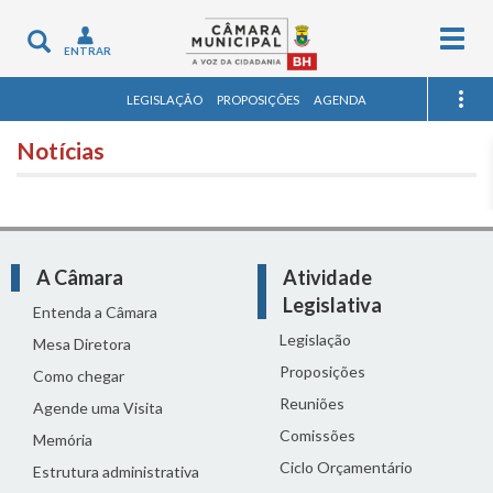
Togg
Toggle
ENTRAR
navig
navigation
LEGISLAÇÃO
PROPOSIÇÕES
AGENDA
Notícias
A Câmara
Atividade
Legislativa
Entenda a Câmara
Legislação
Mesa Diretora
Proposições
Como chegar
Reuniões
Agende uma Visita
Comissões
Memória
Ciclo Orçamentário
Estrutura administrativa