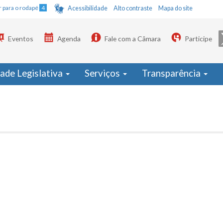
Ir para o rodapé
4
Acessibilidade
Alto contraste
Mapa do site
Eventos
Agenda
Fale com a Câmara
Participe
dade Legislativa
Serviços
Transparência