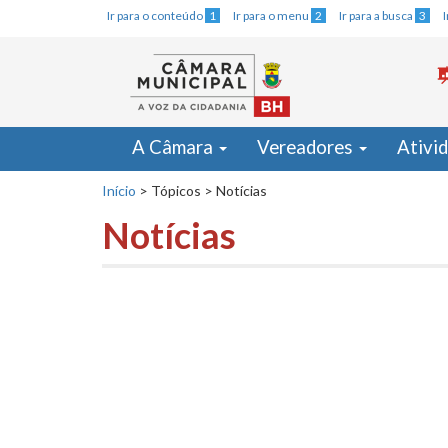
Ir para o conteúdo
1
Ir para o menu
2
Ir para a busca
3
A Câmara
Vereadores
Ativi
Início
>
Tópicos
>
Notícias
Notícias