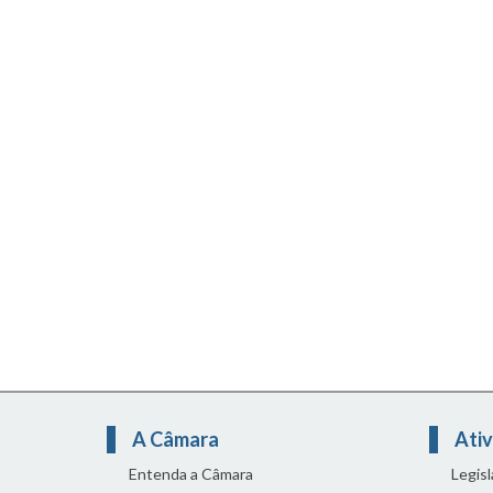
A Câmara
Ativ
Entenda a Câmara
Legis