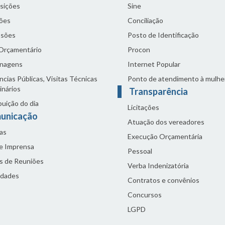
sições
Sine
ões
Conciliação
sões
Posto de Identificação
 Orçamentário
Procon
nagens
Internet Popular
cias Públicas, Visitas Técnicas
Ponto de atendimento à mulhe
inários
Transparência
buição do dia
Licitações
unicação
Atuação dos vereadores
as
Execução Orçamentária
de Imprensa
Pessoal
s de Reuniões
Verba Indenizatória
idades
Contratos e convênios
Concursos
LGPD