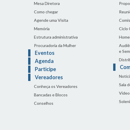
Mesa Diretora
Propo
Como chegar
Reuni
Agende uma Visita
Comis
Memória
Ciclo
Estrutura administrativa
Home
Procuradoria da Mulher
Audiên
e Sem
Eventos
Distri
Agenda
Com
Participe
Notíci
Vereadores
Sala 
Conheça os Vereadores
Vídeo
Bancadas e Blocos
Solen
Conselhos