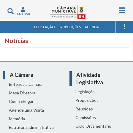
Togg
Toggle
ENTRAR
navig
navigation
LEGISLAÇÃO
PROPOSIÇÕES
AGENDA
Notícias
A Câmara
Atividade
Legislativa
Entenda a Câmara
Legislação
Mesa Diretora
Proposições
Como chegar
Reuniões
Agende uma Visita
Comissões
Memória
Ciclo Orçamentário
Estrutura administrativa