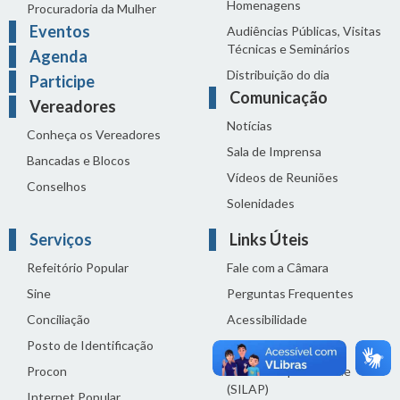
Homenagens
Procuradoria da Mulher
Eventos
Audiências Públicas, Visitas
Técnicas e Seminários
Agenda
Distribuição do dia
Participe
Comunicação
Vereadores
Notícias
Conheça os Vereadores
Sala de Imprensa
Bancadas e Blocos
Vídeos de Reuniões
Conselhos
Solenidades
Serviços
Links Úteis
Refeitório Popular
Fale com a Câmara
Sine
Perguntas Frequentes
Conciliação
Acessibilidade
Posto de Identificação
Termos de uso
Procon
Política de privacidade
(SILAP)
Internet Popular