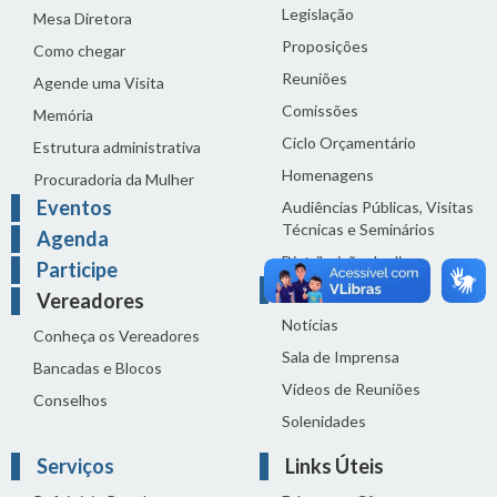
Legislação
Mesa Diretora
Proposições
Como chegar
Reuniões
Agende uma Visita
Comissões
Memória
Ciclo Orçamentário
Estrutura administrativa
Homenagens
Procuradoria da Mulher
Eventos
Audiências Públicas, Visitas
Técnicas e Seminários
Agenda
Distribuição do dia
Participe
Comunicação
Vereadores
Notícias
Conheça os Vereadores
Sala de Imprensa
Bancadas e Blocos
Vídeos de Reuniões
Conselhos
Solenidades
Serviços
Links Úteis