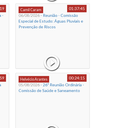
:19
01:37:45
Camil Caram
 -
06/08/2026
- Reunião - Comissão
Especial de Estudo: Águas Pluviais e
Prevenção de Riscos
:59
00:24:15
Helvécio Arantes
a
05/08/2026
- 26ª Reunião Ordinária -
Comissão de Saúde e Saneamento