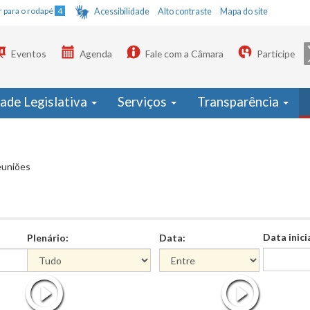
Ir para o rodapé
4
Acessibilidade
Alto contraste
Mapa do site
Eventos
Agenda
Fale com a Câmara
Participe
dade Legislativa
Serviços
Transparência
euniões
Data inici
Plenário:
Data:
Data
Data