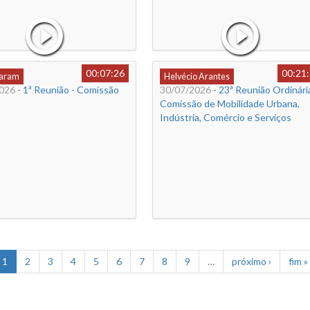
00:07:26
00:21
Caram
Helvécio Arantes
026
- 1ª Reunião - Comissão
30/07/2026
- 23ª Reunião Ordinária
Comissão de Mobilidade Urbana,
Indústria, Comércio e Serviços
1
2
3
4
5
6
7
8
9
…
próximo ›
fim »