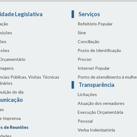
idade Legislativa
Serviços
lação
Refeitório Popular
sições
Sine
ões
Conciliação
sões
Posto de Identificação
 Orçamentário
Procon
nagens
Internet Popular
cias Públicas, Visitas Técnicas
Ponto de atendimento à mulhe
inários
Transparência
buição do dia
Licitações
unicação
Atuação dos vereadores
as
Execução Orçamentária
de Imprensa
Pessoal
s de Reuniões
Verba Indenizatória
idades