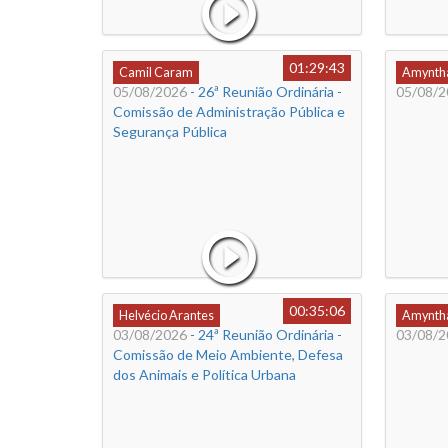
01:29:43
Camil Caram
Amyntha
05/08/2026
- 26ª Reunião Ordinária -
05/08/2
Comissão de Administração Pública e
Segurança Pública
00:35:06
Helvécio Arantes
Amyntha
03/08/2026
- 24ª Reunião Ordinária -
03/08/2
Comissão de Meio Ambiente, Defesa
dos Animais e Política Urbana