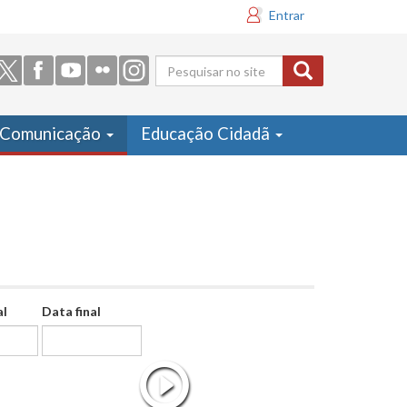
Entrar
Formulário
de busca
Comunicação
Educação Cidadã
al
Data final
Data