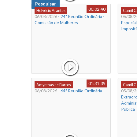
Pesquisar
00:02:40
Helvécio Arantes
Camil 
06/08/2026
- 24ª Reunião Ordinária -
06/08/2
Comissão de Mulheres
Especia
Imposit
01:31:39
Amynthas de Barros
Camil 
06/08/2026
- 64ª Reunião Ordinária
05/08/2
Extraord
Adminis
Pública