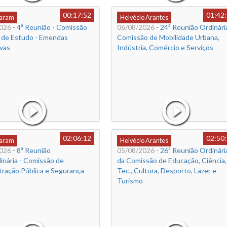
00:17:52
01:42
Caram
Helvécio Arantes
026
- 4ª Reunião - Comissão
06/08/2026
- 24ª Reunião Ordinária
l de Estudo - Emendas
Comissão de Mobilidade Urbana,
ivas
Indústria, Comércio e Serviços
02:06:12
02:50
Caram
Helvécio Arantes
026
- 8ª Reunião
05/08/2026
- 26ª Reunião Ordinári
inária - Comissão de
da Comissão de Educação, Ciência,
tração Pública e Segurança
Tec., Cultura, Desporto, Lazer e
Turismo