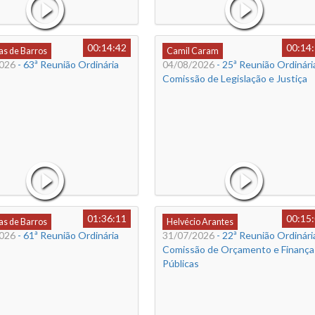
00:14:42
00:14
s de Barros
Camil Caram
026
- 63ª Reunião Ordinária
04/08/2026
- 25ª Reunião Ordinária
Comissão de Legislação e Justiça
01:36:11
00:15
s de Barros
Helvécio Arantes
026
- 61ª Reunião Ordinária
31/07/2026
- 22ª Reunião Ordinária
Comissão de Orçamento e Finança
Públicas