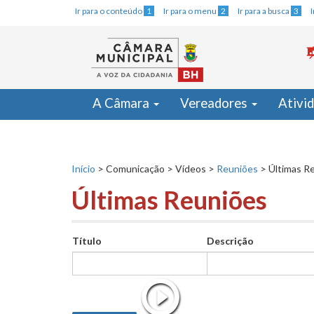
Ir para o conteúdo
1
Ir para o menu
2
Ir para a busca
3
A Câmara
Vereadores
Ativi
Início
>
Comunicação
>
Vídeos
>
Reuniões
>
Últimas R
Últimas Reuniões
Título
Descrição