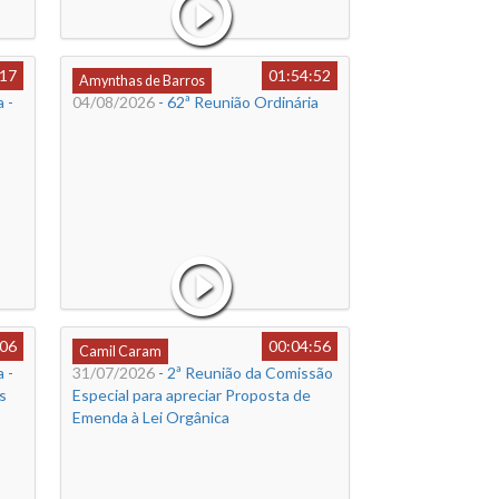
:17
01:54:52
Amynthas de Barros
 -
04/08/2026
- 62ª Reunião Ordinária
:06
00:04:56
Camil Caram
 -
31/07/2026
- 2ª Reunião da Comissão
s
Especial para apreciar Proposta de
Emenda à Lei Orgânica