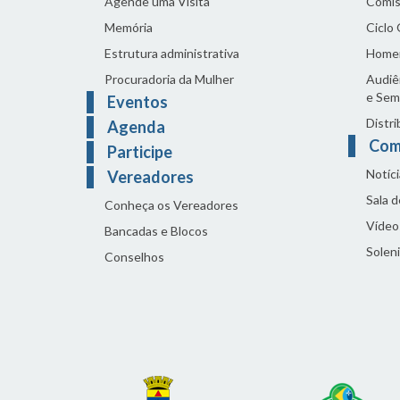
Agende uma Visita
Comis
Memória
Ciclo
Estrutura administrativa
Home
Procuradoria da Mulher
Audiên
e Sem
Eventos
Distri
Agenda
Com
Participe
Notíci
Vereadores
Sala 
Conheça os Vereadores
Vídeo
Bancadas e Blocos
Solen
Conselhos