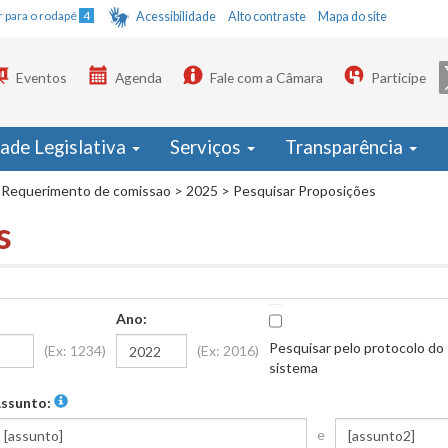
Ir para o rodapé
4
Acessibilidade
Alto contraste
Mapa do site
Eventos
Agenda
Fale com a Câmara
Participe
dade Legislativa
Serviços
Transparência
Requerimento de comissao
>
2025
>
Pesquisar Proposições
s
Ano:
Pesquisar pelo protocolo do
(Ex: 1234)
(Ex: 2016)
sistema
ssunto:
e