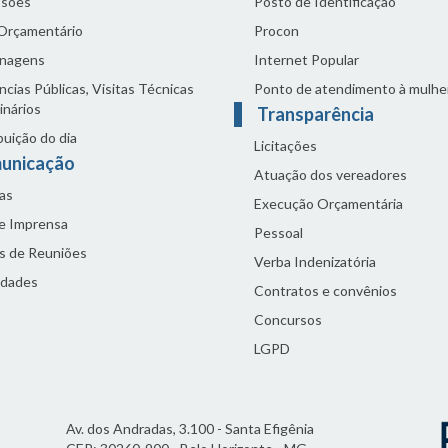
sões
Posto de Identificação
 Orçamentário
Procon
nagens
Internet Popular
cias Públicas, Visitas Técnicas
Ponto de atendimento à mulhe
inários
Transparência
buição do dia
Licitações
unicação
Atuação dos vereadores
as
Execução Orçamentária
de Imprensa
Pessoal
s de Reuniões
Verba Indenizatória
idades
Contratos e convênios
Concursos
LGPD
Av. dos Andradas, 3.100 - Santa Efigênia