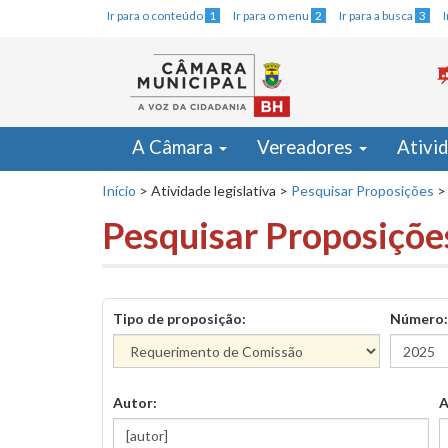
Ir para o conteúdo
1
Ir para o menu
2
Ir para a busca
3
A Câmara
Vereadores
Ativi
Início
>
Atividade legislativa
>
Pesquisar Proposições
>
Pesquisar Proposiçõe
Tipo de proposição:
Número:
Autor:
A