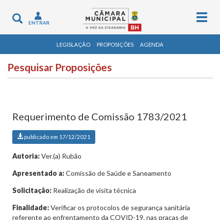
Togg
Toggle
ENTRAR
navig
navigation
LEGISLAÇÃO
PROPOSIÇÕES
AGENDA
Pesquisar Proposições
Requerimento de Comissão 1783/2021
publicado em 17/12/2021
Autoria:
Ver.(a) Rubão
Apresentado a:
Comissão de Saúde e Saneamento
Solicitação:
Realização de visita técnica
Finalidade:
Verificar os protocolos de segurança sanitária
referente ao enfrentamento da COVID-19, nas praças de