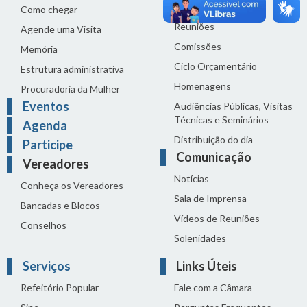
Proposições
Como chegar
Reuniões
Agende uma Visita
Comissões
Memória
Ciclo Orçamentário
Estrutura administrativa
Homenagens
Procuradoria da Mulher
Eventos
Audiências Públicas, Visitas
Técnicas e Seminários
Agenda
Distribuição do dia
Participe
Comunicação
Vereadores
Notícias
Conheça os Vereadores
Sala de Imprensa
Bancadas e Blocos
Vídeos de Reuniões
Conselhos
Solenidades
Serviços
Links Úteis
Refeitório Popular
Fale com a Câmara