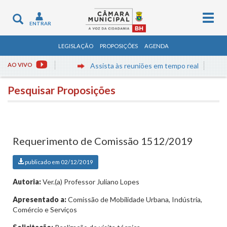
Togg
Toggle
ENTRAR
navig
navigation
LEGISLAÇÃO
PROPOSIÇÕES
AGENDA
AO VIVO
Assista às reuniões em tempo real
Pesquisar Proposições
Requerimento de Comissão 1512/2019
publicado em 02/12/2019
Autoria:
Ver.(a) Professor Juliano Lopes
Apresentado a:
Comissão de Mobilidade Urbana, Indústria,
Comércio e Serviços