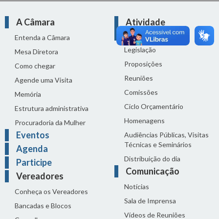
A Câmara
Atividade
Legislativa
Entenda a Câmara
Legislação
Mesa Diretora
Proposições
Como chegar
Reuniões
Agende uma Visita
Comissões
Memória
Ciclo Orçamentário
Estrutura administrativa
Homenagens
Procuradoria da Mulher
Eventos
Audiências Públicas, Visitas
Técnicas e Seminários
Agenda
Distribuição do dia
Participe
Comunicação
Vereadores
Notícias
Conheça os Vereadores
Sala de Imprensa
Bancadas e Blocos
Vídeos de Reuniões