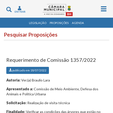
Togg
Toggle
ENTRAR
navig
navigation
LEGISLAÇÃO
PROPOSIÇÕES
AGENDA
Pesquisar Proposições
Requerimento de Comissão 1357/2022
publicado em 18/07/2022
Autoria:
Ver.(a) Braulio Lara
Apresentado a:
Comissão de Meio Ambiente, Defesa dos
Animais e Política Urbana
Solicitação:
Realização de visita técnica
Finalidade:
Verificar as condições das árvores que estão no