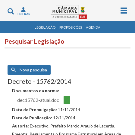
Togg
Toggle
ENTRAR
navig
navigation
LEGISLAÇÃO
PROPOSIÇÕES
AGENDA
Pesquisar Legislação
Nova pesquisa
Decreto - 15762/2014
Documentos da norma:
dec15762-atual.doc
Data de Promulgação:
11/11/2014
Data de Publicação:
12/11/2014
Autoria:
Executivo. Prefeito Marcio Araujo de Lacerda.
Ementa:
Regulamenta o Programa Estrutural em Áreas de