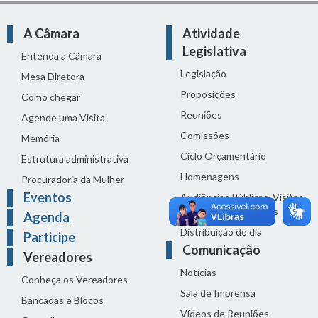
A Câmara
Atividade
Legislativa
Entenda a Câmara
Legislação
Mesa Diretora
Proposições
Como chegar
Reuniões
Agende uma Visita
Comissões
Memória
Ciclo Orçamentário
Estrutura administrativa
Homenagens
Procuradoria da Mulher
Eventos
Audiências Públicas, Visitas
Técnicas e Seminários
Agenda
Distribuição do dia
Participe
Comunicação
Vereadores
Notícias
Conheça os Vereadores
Sala de Imprensa
Bancadas e Blocos
Vídeos de Reuniões