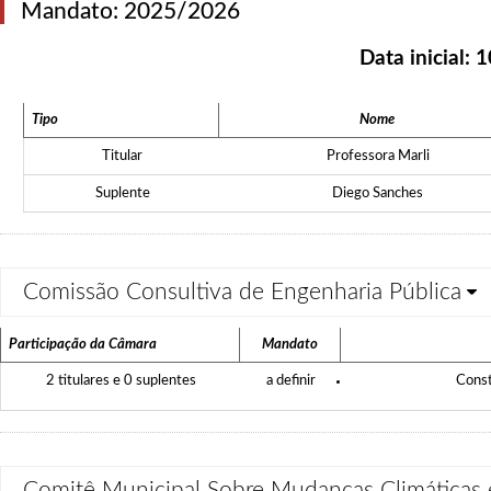
Mandato: 2025/2026
Data inicial:
1
Tipo
Nome
Titular
Professora Marli
Suplente
Diego Sanches
Comissão Consultiva de Engenharia Pública
Participação da Câmara
Mandato
2 titulares e 0 suplentes
a definir
Const
Comitê Municipal Sobre Mudanças Climáticas e