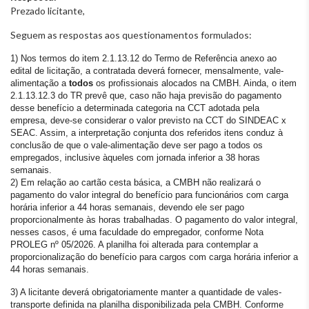
Prezado licitante,
Seguem as respostas aos questionamentos formulados:
1) Nos termos do item 2.1.13.12 do Termo de Referência anexo ao
edital de licitação, a contratada deverá fornecer, mensalmente, vale-
alimentação a
todos
os profissionais alocados na CMBH. Ainda, o item
2.1.13.12.3 do TR prevê que, caso não haja previsão do pagamento
desse benefício a determinada categoria na CCT adotada pela
empresa, deve-se considerar o valor previsto na CCT do SINDEAC x
SEAC. Assim, a interpretação conjunta dos referidos itens conduz à
conclusão de que o vale-alimentação deve ser pago a todos os
empregados, inclusive àqueles com jornada inferior a 38 horas
semanais.
2) Em relação ao cartão cesta básica, a CMBH não realizará o
pagamento do valor integral do benefício para funcionários com carga
horária inferior a 44 horas semanais, devendo ele ser pago
proporcionalmente às horas trabalhadas. O pagamento do valor integral,
nesses casos, é uma faculdade do empregador, conforme Nota
PROLEG nº 05/2026. A planilha foi alterada para contemplar a
proporcionalização do benefício para cargos com carga horária inferior a
44 horas semanais.
3) A licitante deverá obrigatoriamente manter a quantidade de vales-
transporte definida na planilha disponibilizada pela CMBH. Conforme