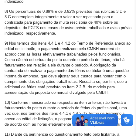
indenizado.
8) Os percentuais de 0,89% e de 0,92% previstos nas rubricas 3.D e
3.G contemplam integralmente o valor a ser repassado para a
contratada para pagamento da multa rescisória de 40% sobre os
depósitos do FGTS nos casos de aviso prévio trabalhado e aviso prévio
indenizado, respectivamente.
9) Nos termos dos itens 4.4.1 e 4.4.2 do Termo de Referência anexo ao
edital de licitação, o pagamento realizado pela CMBH ocorrerá de
acordo com as horas efetivamente trabalhadas pelos funcionários.
Como não há cobertura do posto durante o período de férias, não há
faturamento em relação a ele durante o período. A obrigação da
contratada de realizar o pagamento das férias do titular é uma questão
interna da empresa, que deve ajustar seus custos para honrar com o
cumprimento das obrigações trabalhistas. Ressalta-se, por fim, que o
adicional de férias está previsto no item 2.2 B. do modelo para
apresentação da proposta comercial divulgado pela CMBH.
10) Conforme mencionado na resposta ao item anterior, não haverá o
faturamento do posto durante o período de férias do profissional, uma
vez que, nos termos dos itens 4.4.1 e 4.4.2 do Termo de Referência
anexo ao edital de licitação, o pagamento realizado pela CMBH ocorrerá
de acordo com as horas efetivamente trabalhadas pelos funcionários.
11) Diante da pertinência do questionamento feito pelo licitante, a