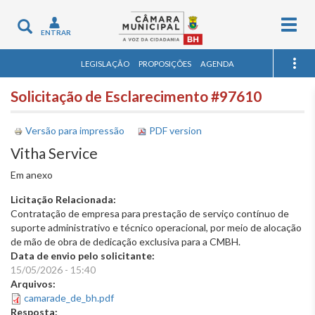
Togg
Toggle
ENTRAR
navig
navigation
LEGISLAÇÃO
PROPOSIÇÕES
AGENDA
Solicitação de Esclarecimento #97610
Versão para impressão
PDF version
Vitha Service
Em anexo
Licitação Relacionada:
Contratação de empresa para prestação de serviço contínuo de
suporte administrativo e técnico operacional, por meio de alocação
de mão de obra de dedicação exclusiva para a CMBH.
Data de envio pelo solicitante:
15/05/2026 - 15:40
Arquivos:
camarade_de_bh.pdf
Resposta: