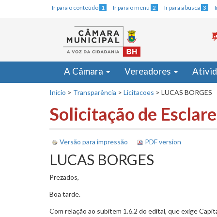
Ir para o conteúdo
1
Ir para o menu
2
Ir para a busca
3
A Câmara
Vereadores
Ativi
Início
>
Transparência
>
Licitacoes
>
LUCAS BORGES
Solicitação de Escla
Versão para impressão
PDF version
LUCAS BORGES
Prezados,
Boa tarde.
Com relação ao subitem 1.6.2 do edital, que exige Capit