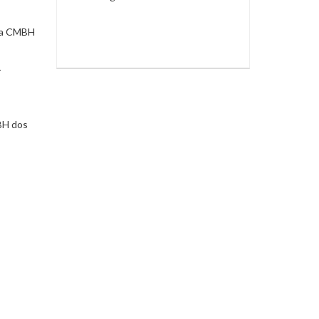
 da CMBH
r
MBH dos