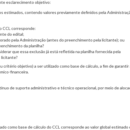
nte esclarecimento objetivo:
stos estimados, contendo valores previamente definidos pela Administraç
do CCL corresponde:
nte do edital;
aborado pela Administração (antes do preenchimento pela licitante); ou
preenchimento da planilha?
derar que essa exclusão já está refletida na planilha fornecida pela
licitante?
u critério objetivo) a ser utilizado como base de cálculo, a fim de garantir
mico-financeira.
nuo de suporte administrativo e técnico operacional, por meio de aloca
rado como base de cálculo do CCL corresponde ao valor global estimado 