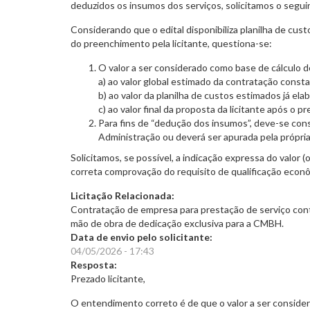
deduzidos os insumos dos serviços, solicitamos o segui
Considerando que o edital disponibiliza planilha de cu
do preenchimento pela licitante, questiona-se:
O valor a ser considerado como base de cálculo 
a) ao valor global estimado da contratação consta
b) ao valor da planilha de custos estimados já el
c) ao valor final da proposta da licitante após o 
Para fins de “dedução dos insumos”, deve-se consi
Administração ou deverá ser apurada pela própria 
Solicitamos, se possível, a indicação expressa do valor (o
correta comprovação do requisito de qualificação econô
Licitação Relacionada:
Contratação de empresa para prestação de serviço contí
mão de obra de dedicação exclusiva para a CMBH.
Data de envio pelo solicitante:
04/05/2026 - 17:43
Resposta:
Prezado licitante,
O entendimento correto é de que o valor a ser conside