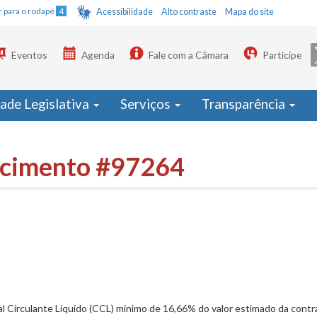
Ir para o rodapé
4
Acessibilidade
Alto contraste
Mapa do site
Eventos
Agenda
Fale com a Câmara
Participe
dade Legislativa
Serviços
Transparência
recimento #97264
al Circulante Líquido (CCL) mínimo de 16,66% do valor estimado da contr