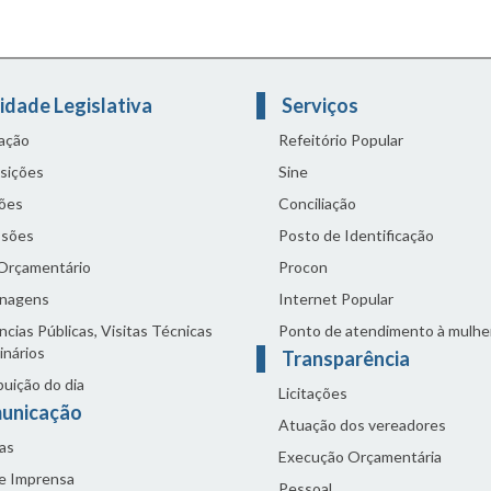
idade Legislativa
Serviços
lação
Refeitório Popular
sições
Sine
ões
Conciliação
sões
Posto de Identificação
 Orçamentário
Procon
nagens
Internet Popular
cias Públicas, Visitas Técnicas
Ponto de atendimento à mulhe
inários
Transparência
buição do dia
Licitações
unicação
Atuação dos vereadores
as
Execução Orçamentária
de Imprensa
Pessoal