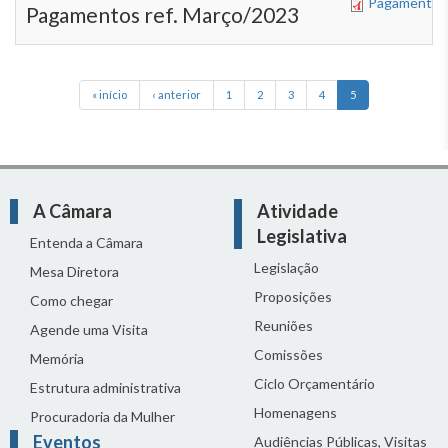
Pagamentos d
Pagamentos ref. Março/2023
« início
‹ anterior
1
2
3
4
5
A Câmara
Atividade
Legislativa
Entenda a Câmara
Legislação
Mesa Diretora
Proposições
Como chegar
Reuniões
Agende uma Visita
Comissões
Memória
Ciclo Orçamentário
Estrutura administrativa
Homenagens
Procuradoria da Mulher
Eventos
Audiências Públicas, Visitas