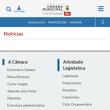
Togg
Toggle
ENTRAR
navig
navigation
LEGISLAÇÃO
PROPOSIÇÕES
AGENDA
Notícias
A Câmara
Atividade
Legislativa
Entenda a Câmara
Legislação
Mesa Diretora
Proposições
Como chegar
Reuniões
Agende uma Visita
Comissões
Memória
Ciclo Orçamentário
Estrutura administrativa