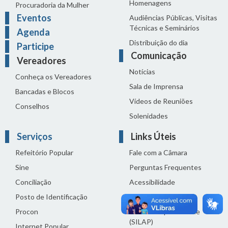
Homenagens
Procuradoria da Mulher
Eventos
Audiências Públicas, Visitas
Técnicas e Seminários
Agenda
Distribuição do dia
Participe
Comunicação
Vereadores
Notícias
Conheça os Vereadores
Sala de Imprensa
Bancadas e Blocos
Vídeos de Reuniões
Conselhos
Solenidades
Serviços
Links Úteis
Refeitório Popular
Fale com a Câmara
Sine
Perguntas Frequentes
Conciliação
Acessibilidade
Posto de Identificação
Termos de uso
Procon
Política de privacidade
(SILAP)
Internet Popular