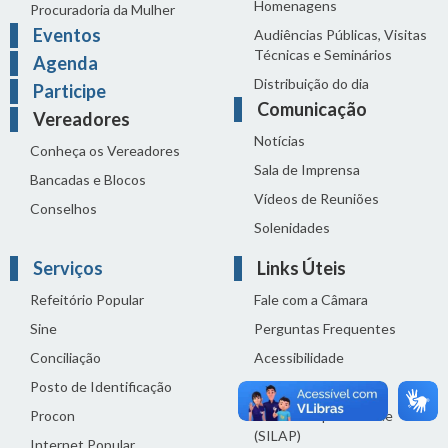
Homenagens
Procuradoria da Mulher
Eventos
Audiências Públicas, Visitas
Técnicas e Seminários
Agenda
Distribuição do dia
Participe
Comunicação
Vereadores
Notícias
Conheça os Vereadores
Sala de Imprensa
Bancadas e Blocos
Vídeos de Reuniões
Conselhos
Solenidades
Serviços
Links Úteis
Refeitório Popular
Fale com a Câmara
Sine
Perguntas Frequentes
Conciliação
Acessibilidade
Posto de Identificação
Termos de uso
Procon
Política de privacidade
(SILAP)
Internet Popular