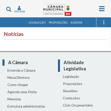
Togg
Toggle
ENTRAR
navig
navigation
LEGISLAÇÃO
PROPOSIÇÕES
AGENDA
Notícias
A Câmara
Atividade
Legislativa
Entenda a Câmara
Legislação
Mesa Diretora
Proposições
Como chegar
Reuniões
Agende uma Visita
Comissões
Memória
Ciclo Orçamentário
Estrutura administrativa