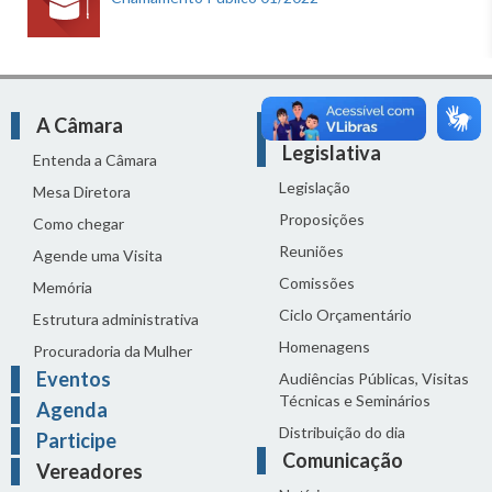
A Câmara
Atividade
Legislativa
Entenda a Câmara
Legislação
Mesa Diretora
Proposições
Como chegar
Reuniões
Agende uma Visita
Comissões
Memória
Ciclo Orçamentário
Estrutura administrativa
Homenagens
Procuradoria da Mulher
Eventos
Audiências Públicas, Visitas
Técnicas e Seminários
Agenda
Distribuição do dia
Participe
Comunicação
Vereadores