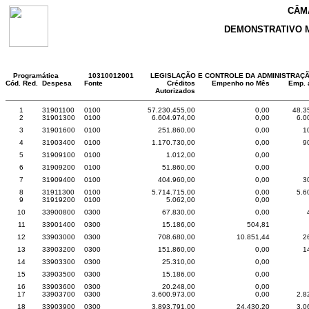
CÂM
DEMONSTRATIVO 
Programática
10310012001
LEGISLAÇÃO E CONTROLE DA ADMINISTRAÇ
Cód. Red.
Despesa
Fonte
Créditos
Empenho no Mês
Emp. 
Autorizados
1
31901100
0100
57.230.455,00
0,00
48.3
2
31901300
0100
6.604.974,00
0,00
6.0
3
31901600
0100
251.860,00
0,00
1
4
31903400
0100
1.170.730,00
0,00
9
5
31909100
0100
1.012,00
0,00
6
31909200
0100
51.860,00
0,00
7
31909400
0100
404.960,00
0,00
3
8
31911300
0100
5.714.715,00
0,00
5.6
9
31919200
0100
5.062,00
0,00
10
33900800
0300
67.830,00
0,00
11
33901400
0300
15.186,00
504,81
12
33903000
0300
708.680,00
10.851,44
2
13
33903200
0300
151.860,00
0,00
1
14
33903300
0300
25.310,00
0,00
15
33903500
0300
15.186,00
0,00
16
33903600
0300
20.248,00
0,00
17
33903700
0300
3.600.973,00
0,00
2.8
18
33903900
0300
3.893.791,00
24.430,20
3.0