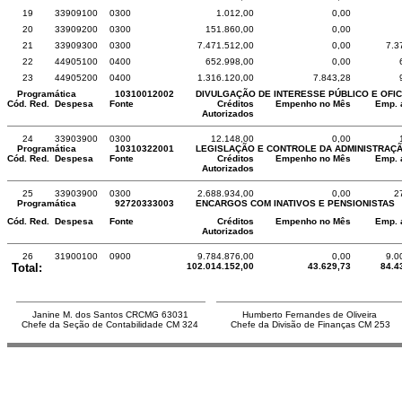
19
33909100
0300
1.012,00
0,00
20
33909200
0300
151.860,00
0,00
21
33909300
0300
7.471.512,00
0,00
7.3
22
44905100
0400
652.998,00
0,00
23
44905200
0400
1.316.120,00
7.843,28
Programática
10310012002
DIVULGAÇÃO DE INTERESSE PÚBLICO E OFIC
Cód. Red.
Despesa
Fonte
Créditos
Empenho no Mês
Emp. 
Autorizados
24
33903900
0300
12.148,00
0,00
Programática
10310322001
LEGISLAÇÃO E CONTROLE DA ADMINISTRAÇ
Cód. Red.
Despesa
Fonte
Créditos
Empenho no Mês
Emp. 
Autorizados
25
33903900
0300
2.688.934,00
0,00
2
Programática
92720333003
ENCARGOS COM INATIVOS E PENSIONISTAS
Cód. Red.
Despesa
Fonte
Créditos
Empenho no Mês
Emp. 
Autorizados
26
31900100
0900
9.784.876,00
0,00
9.0
Total:
102.014.152,00
43.629,73
84.4
Janine M. dos Santos CRCMG 63031
Humberto Fernandes de Oliveira
Chefe da Seção de Contabilidade CM 324
Chefe da Divisão de Finanças CM 253