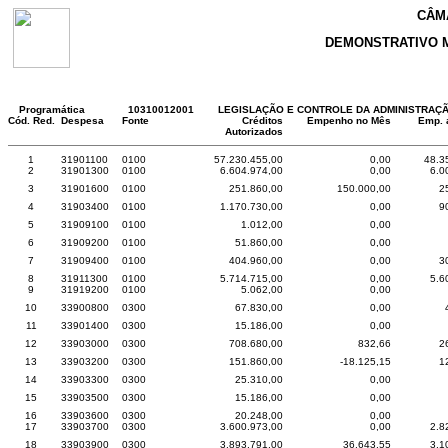
CÂM
DEMONSTRATIVO 
Programática
10310012001
LEGISLAÇÃO E CONTROLE DA ADMINISTRAÇ
Cód. Red.
Despesa
Fonte
Créditos
Empenho no Mês
Emp. 
Autorizados
1
31901100
0100
57.230.455,00
0,00
48.3
2
31901300
0100
6.604.974,00
0,00
6.0
3
31901600
0100
251.860,00
150.000,00
2
4
31903400
0100
1.170.730,00
0,00
9
5
31909100
0100
1.012,00
0,00
6
31909200
0100
51.860,00
0,00
7
31909400
0100
404.960,00
0,00
3
8
31911300
0100
5.714.715,00
0,00
5.6
9
31919200
0100
5.062,00
0,00
10
33900800
0300
67.830,00
0,00
11
33901400
0300
15.186,00
0,00
12
33903000
0300
708.680,00
832,66
2
13
33903200
0300
151.860,00
-18.125,15
1
14
33903300
0300
25.310,00
0,00
15
33903500
0300
15.186,00
0,00
16
33903600
0300
20.248,00
0,00
17
33903700
0300
3.600.973,00
0,00
2.8
18
33903900
0300
3.893.791,00
36.643,55
3.1