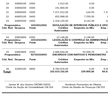
19
33909100
0300
1.012,00
0,00
20
33909200
0300
151.860,00
0,00
21
33909300
0300
7.471.512,00
-144,55
7.3
22
44905100
0400
652.998,00
7.250,00
23
44905200
0400
1.316.120,00
8.142,36
1
Programática
10310012002
DIVULGAÇÃO DE INTERESSE PÚBLICO E OFIC
Cód. Red.
Despesa
Fonte
Créditos
Empenho no Mês
Emp. 
Autorizados
24
33903900
0300
12.148,00
2.148,00
Programática
10310322001
LEGISLAÇÃO E CONTROLE DA ADMINISTRAÇ
Cód. Red.
Despesa
Fonte
Créditos
Empenho no Mês
Emp. 
Autorizados
25
33903900
0300
2.688.934,00
53.058,79
3
Programática
92720333003
ENCARGOS COM INATIVOS E PENSIONISTAS
Cód. Red.
Despesa
Fonte
Créditos
Empenho no Mês
Emp. 
Autorizados
26
31900100
0900
9.784.876,00
0,00
9.0
Total:
102.014.152,00
239.805,66
84.6
Janine M. dos Santos CRCMG 63031
Humberto Fernandes de Oliveira
Chefe da Seção de Contabilidade CM 324
Chefe da Divisão de Finanças CM 253