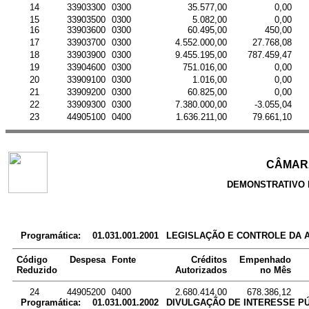
14
33903300
0300
35.577,00
0,00
15
33903500
0300
5.082,00
0,00
16
33903600
0300
60.495,00
450,00
17
33903700
0300
4.552.000,00
27.768,08
18
33903900
0300
9.455.195,00
787.459,47
19
33904600
0300
751.016,00
0,00
20
33909100
0300
1.016,00
0,00
21
33909200
0300
60.825,00
0,00
22
33909300
0300
7.380.000,00
-3.055,04
23
44905100
0400
1.636.211,00
79.661,10
CÂMARA
DEMONSTRATIVO 
Programática:
01.031.001.2001
LEGISLAÇÃO E CONTROLE DA 
Código
Despesa
Fonte
Créditos
Empenhado
Reduzido
Autorizados
no Mês
24
44905200
0400
2.680.414,00
678.386,12
Programática:
01.031.001.2002
DIVULGAÇÃO DE INTERESSE PÚ