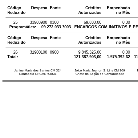
Código
Despesa
Fonte
Créditos
Empenhado
Reduzido
Autorizados
no Mês
25
33903900
0300
69.830,00
0,00
Programática:
09.272.033.3003
ENCARGOS COM INATIVOS E P
Código
Despesa
Fonte
Créditos
Empenhado
Reduzido
Autorizados
no Mês
26
31900100
0900
9.845.325,00
0,00
Total:
121.387.903,00
1.575.392,62
11
Janine Maria dos Santos CM 324
Joice Maria Jeunon S. Lins CM 309
Contadora CRCMG 63031
Chefe da Seção de Contabilidade