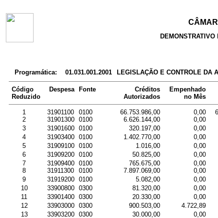
CÂMARA
DEMONSTRATIVO 
Programática:
01.031.001.2001
LEGISLAÇÃO E CONTROLE DA 
Código
Despesa
Fonte
Créditos
Empenhado
Reduzido
Autorizados
no Mês
1
31901100
0100
66.753.986,00
0,00
2
31901300
0100
6.626.144,00
0,00
3
31901600
0100
320.197,00
0,00
4
31903400
0100
1.402.770,00
0,00
5
31909100
0100
1.016,00
0,00
6
31909200
0100
50.825,00
0,00
7
31909400
0100
765.675,00
0,00
8
31911300
0100
7.897.069,00
0,00
9
31919200
0100
5.082,00
0,00
10
33900800
0300
81.320,00
0,00
11
33901400
0300
20.330,00
0,00
12
33903000
0300
900.503,00
4.722,89
13
33903200
0300
30.000,00
0,00