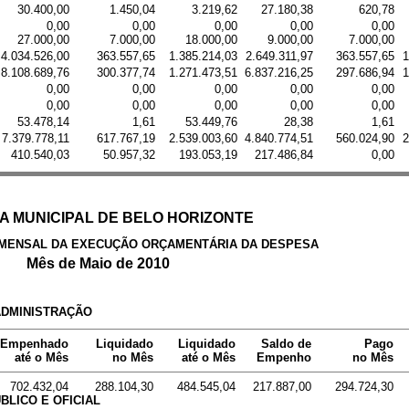
30.400,00
1.450,04
3.219,62
27.180,38
620,78
0,00
0,00
0,00
0,00
0,00
27.000,00
7.000,00
18.000,00
9.000,00
7.000,00
4.034.526,00
363.557,65
1.385.214,03
2.649.311,97
363.557,65
1
8.108.689,76
300.377,74
1.271.473,51
6.837.216,25
297.686,94
1
0,00
0,00
0,00
0,00
0,00
0,00
0,00
0,00
0,00
0,00
53.478,14
1,61
53.449,76
28,38
1,61
7.379.778,11
617.767,19
2.539.003,60
4.840.774,51
560.024,90
2
410.540,03
50.957,32
193.053,19
217.486,84
0,00
 MUNICIPAL DE BELO HORIZONTE
MENSAL DA EXECUÇÃO ORÇAMENTÁRIA DA DESPESA
Mês de Maio de 2010
ADMINISTRAÇÃO
Empenhado
Liquidado
Liquidado
Saldo de
Pago
até o Mês
no Mês
até o Mês
Empenho
no Mês
702.432,04
288.104,30
484.545,04
217.887,00
294.724,30
BLICO E OFICIAL