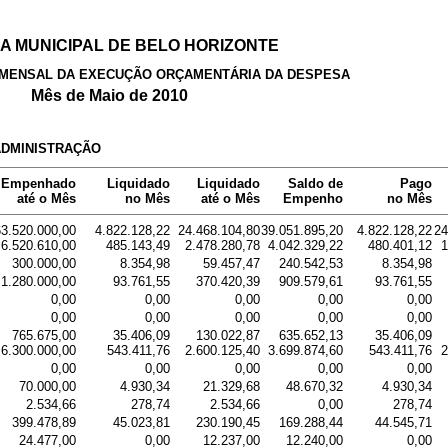
 MUNICIPAL DE BELO HORIZONTE
MENSAL DA EXECUÇÃO ORÇAMENTÁRIA DA DESPESA
Mês de Maio de 2010
ADMINISTRAÇÃO
Empenhado
Liquidado
Liquidado
Saldo de
Pago
até o Mês
no Mês
até o Mês
Empenho
no Mês
63.520.000,00
4.822.128,22
24.468.104,80
39.051.895,20
4.822.128,22
24
6.520.610,00
485.143,49
2.478.280,78
4.042.329,22
480.401,12
1
300.000,00
8.354,98
59.457,47
240.542,53
8.354,98
1.280.000,00
93.761,55
370.420,39
909.579,61
93.761,55
0,00
0,00
0,00
0,00
0,00
0,00
0,00
0,00
0,00
0,00
765.675,00
35.406,09
130.022,87
635.652,13
35.406,09
6.300.000,00
543.411,76
2.600.125,40
3.699.874,60
543.411,76
2
0,00
0,00
0,00
0,00
0,00
70.000,00
4.930,34
21.329,68
48.670,32
4.930,34
2.534,66
278,74
2.534,66
0,00
278,74
399.478,89
45.023,81
230.190,45
169.288,44
44.545,71
24.477,00
0,00
12.237,00
12.240,00
0,00