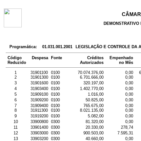
CÂMARA
DEMONSTRATIVO 
Programática:
01.031.001.2001
LEGISLAÇÃO E CONTROLE DA 
Código
Despesa
Fonte
Créditos
Empenhado
Reduzido
Autorizados
no Mês
1
31901100
0100
70.074.376,00
0,00
2
31901300
0100
6.701.666,00
0,00
3
31901600
0100
320.197,00
0,00
4
31903400
0100
1.402.770,00
0,00
5
31909100
0100
1.016,00
0,00
6
31909200
0100
50.825,00
0,00
7
31909400
0100
765.675,00
0,00
8
31911300
0100
8.021.135,00
0,00
9
31919200
0100
5.082,00
0,00
10
33900800
0300
81.320,00
0,00
11
33901400
0300
20.330,00
278,74
12
33903000
0300
900.503,00
7.595,31
13
33903200
0300
40.660,00
0,00