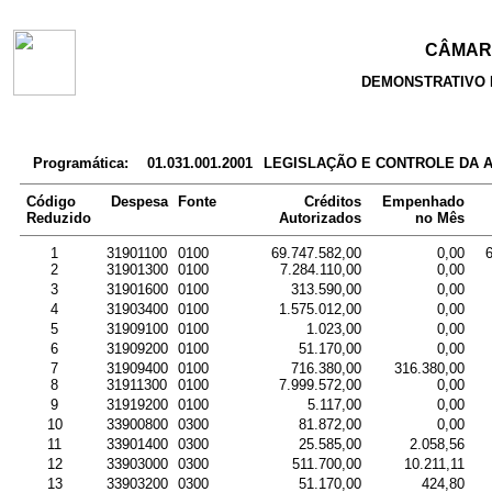
CÂMARA
DEMONSTRATIVO 
Programática:
01.031.001.2001
LEGISLAÇÃO E CONTROLE DA 
Código
Despesa
Fonte
Créditos
Empenhado
Reduzido
Autorizados
no Mês
1
31901100
0100
69.747.582,00
0,00
2
31901300
0100
7.284.110,00
0,00
3
31901600
0100
313.590,00
0,00
4
31903400
0100
1.575.012,00
0,00
5
31909100
0100
1.023,00
0,00
6
31909200
0100
51.170,00
0,00
7
31909400
0100
716.380,00
316.380,00
8
31911300
0100
7.999.572,00
0,00
9
31919200
0100
5.117,00
0,00
10
33900800
0300
81.872,00
0,00
11
33901400
0300
25.585,00
2.058,56
12
33903000
0300
511.700,00
10.211,11
13
33903200
0300
51.170,00
424,80