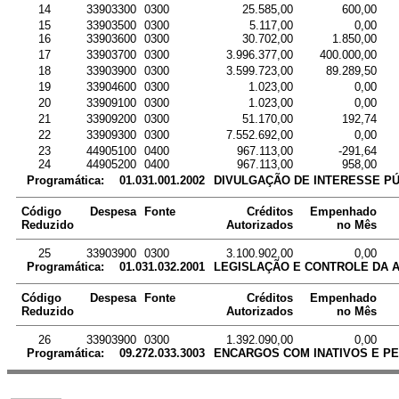
14
33903300
0300
25.585,00
600,00
15
33903500
0300
5.117,00
0,00
16
33903600
0300
30.702,00
1.850,00
17
33903700
0300
3.996.377,00
400.000,00
18
33903900
0300
3.599.723,00
89.289,50
19
33904600
0300
1.023,00
0,00
20
33909100
0300
1.023,00
0,00
21
33909200
0300
51.170,00
192,74
22
33909300
0300
7.552.692,00
0,00
23
44905100
0400
967.113,00
-291,64
24
44905200
0400
967.113,00
958,00
Programática:
01.031.001.2002
DIVULGAÇÃO DE INTERESSE PÚ
Código
Despesa
Fonte
Créditos
Empenhado
Reduzido
Autorizados
no Mês
25
33903900
0300
3.100.902,00
0,00
Programática:
01.031.032.2001
LEGISLAÇÃO E CONTROLE DA 
Código
Despesa
Fonte
Créditos
Empenhado
Reduzido
Autorizados
no Mês
26
33903900
0300
1.392.090,00
0,00
Programática:
09.272.033.3003
ENCARGOS COM INATIVOS E PE