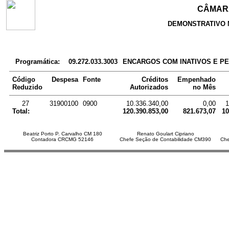
CÂMARA
DEMONSTRATIVO 
Programática:
09.272.033.3003
ENCARGOS COM INATIVOS E PE
Código
Despesa
Fonte
Créditos
Empenhado
Reduzido
Autorizados
no Mês
27
31900100
0900
10.336.340,00
0,00
1
Total:
120.390.853,00
821.673,07
10
Beatriz Porto P. Carvalho CM 180
Renato Goulart Cipriano
Contadora CRCMG 52146
Chefe Seção de Contabilidade CM390
Che