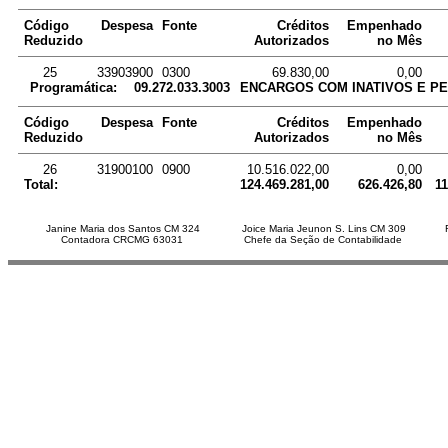
Código
Despesa
Fonte
Créditos
Empenhado
Reduzido
Autorizados
no Mês
25
33903900
0300
69.830,00
0,00
Programática:
09.272.033.3003
ENCARGOS COM INATIVOS E PE
Código
Despesa
Fonte
Créditos
Empenhado
Reduzido
Autorizados
no Mês
26
31900100
0900
10.516.022,00
0,00
Total:
124.469.281,00
626.426,80
11
Janine Maria dos Santos CM 324
Joice Maria Jeunon S. Lins CM 309
Contadora CRCMG 63031
Chefe da Seção de Contabilidade