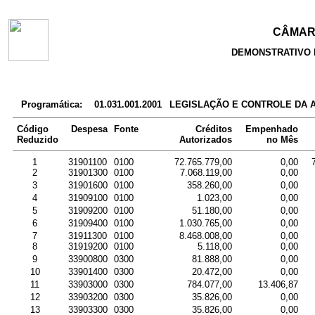
CÂMARA
DEMONSTRATIVO 
Programática:
01.031.001.2001
LEGISLAÇÃO E CONTROLE DA 
Código
Despesa
Fonte
Créditos
Empenhado
Reduzido
Autorizados
no Mês
1
31901100
0100
72.765.779,00
0,00
2
31901300
0100
7.068.119,00
0,00
3
31901600
0100
358.260,00
0,00
4
31909100
0100
1.023,00
0,00
5
31909200
0100
51.180,00
0,00
6
31909400
0100
1.030.765,00
0,00
7
31911300
0100
8.468.008,00
0,00
8
31919200
0100
5.118,00
0,00
9
33900800
0300
81.888,00
0,00
10
33901400
0300
20.472,00
0,00
11
33903000
0300
784.077,00
13.406,87
12
33903200
0300
35.826,00
0,00
13
33903300
0300
35.826,00
0,00