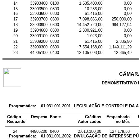
14
33903400
0100
1.535.400,00
0,00
15
33903500
0300
10.236,00
0,00
16
33903600
0300
61.416,00
0,00
17
33903700
0300
7.098.666,00
250.000,00
18
33903900
0300
14.452.720,00
984.127,94
19
33904600
0300
2.300.921,00
0,00
20
33909100
0300
1.023,00
0,00
21
33909200
0300
61.416,00
2.835,90
22
33909300
0300
7.554.168,00
1.149.111,29
23
44905100
0400
12.105.093,00
12.865,49
CÂMARA
DEMONSTRATIVO 
Programática:
01.031.001.2001
LEGISLAÇÃO E CONTROLE DA 
Código
Despesa
Fonte
Créditos
Empenhado
Reduzido
Autorizados
no Mês
24
44905200
0400
2.610.180,00
127.179,58
Programática:
01.031.001.2002
DIVULGAÇÃO DE INTERESSE PÚB