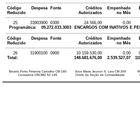
Código
Despesa
Fonte
Créditos
Empenhado
Reduzido
Autorizados
no Mês
25
33903900
0300
24.566,00
0,00
Programática:
09.272.033.3003
ENCARGOS COM INATIVOS E PE
Código
Despesa
Fonte
Créditos
Empenhado
Reduzido
Autorizados
no Mês
26
31900100
0900
10.159.530,00
0,00
Total:
148.681.676,00
2.539.527,07
11
Beatriz Porto Pimenta Carvalho CM 180
Joice Maria Jeunon S. Lins CM 309
R
Contadora CRCMG 52.146
Chefe da Seção de Contabilidade