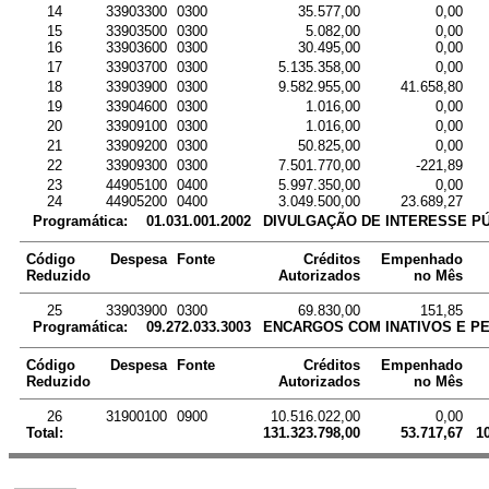
14
33903300
0300
35.577,00
0,00
15
33903500
0300
5.082,00
0,00
16
33903600
0300
30.495,00
0,00
17
33903700
0300
5.135.358,00
0,00
18
33903900
0300
9.582.955,00
41.658,80
19
33904600
0300
1.016,00
0,00
20
33909100
0300
1.016,00
0,00
21
33909200
0300
50.825,00
0,00
22
33909300
0300
7.501.770,00
-221,89
23
44905100
0400
5.997.350,00
0,00
24
44905200
0400
3.049.500,00
23.689,27
Programática:
01.031.001.2002
DIVULGAÇÃO DE INTERESSE PÚ
Código
Despesa
Fonte
Créditos
Empenhado
Reduzido
Autorizados
no Mês
25
33903900
0300
69.830,00
151,85
Programática:
09.272.033.3003
ENCARGOS COM INATIVOS E P
Código
Despesa
Fonte
Créditos
Empenhado
Reduzido
Autorizados
no Mês
26
31900100
0900
10.516.022,00
0,00
Total:
131.323.798,00
53.717,67
1