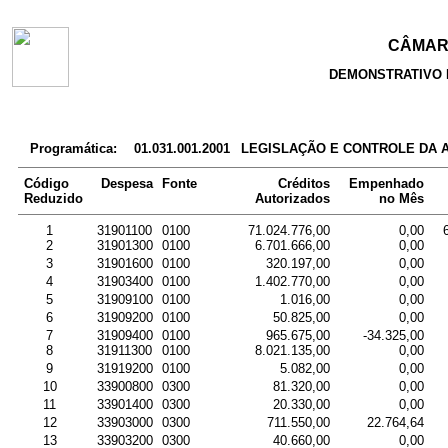
CÂMARA
DEMONSTRATIVO 
Programática:
01.031.001.2001
LEGISLAÇÃO E CONTROLE DA 
Código
Despesa
Fonte
Créditos
Empenhado
Reduzido
Autorizados
no Mês
1
31901100
0100
71.024.776,00
0,00
2
31901300
0100
6.701.666,00
0,00
3
31901600
0100
320.197,00
0,00
4
31903400
0100
1.402.770,00
0,00
5
31909100
0100
1.016,00
0,00
6
31909200
0100
50.825,00
0,00
7
31909400
0100
965.675,00
-34.325,00
8
31911300
0100
8.021.135,00
0,00
9
31919200
0100
5.082,00
0,00
10
33900800
0300
81.320,00
0,00
11
33901400
0300
20.330,00
0,00
12
33903000
0300
711.550,00
22.764,64
13
33903200
0300
40.660,00
0,00