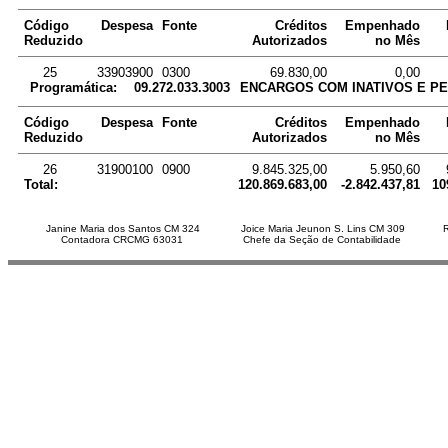
Código
Despesa
Fonte
Créditos
Empenhado
Reduzido
Autorizados
no Mês
25
33903900
0300
69.830,00
0,00
Programática:
09.272.033.3003
ENCARGOS COM INATIVOS E PE
Código
Despesa
Fonte
Créditos
Empenhado
Reduzido
Autorizados
no Mês
26
31900100
0900
9.845.325,00
5.950,60
Total:
120.869.683,00
-2.842.437,81
10
Janine Maria dos Santos CM 324
Joice Maria Jeunon S. Lins CM 309
Contadora CRCMG 63031
Chefe da Seção de Contabilidade