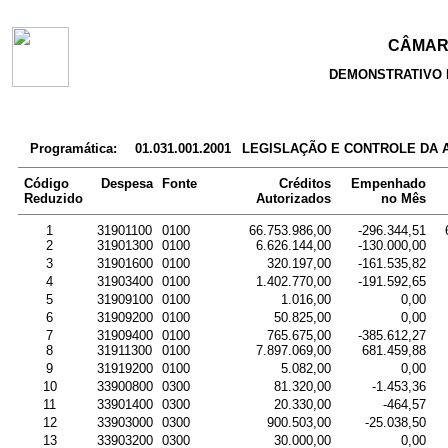
CÂMARA
DEMONSTRATIVO 
Programática:
01.031.001.2001
LEGISLAÇÃO E CONTROLE DA 
Código
Despesa
Fonte
Créditos
Empenhado
Reduzido
Autorizados
no Mês
1
31901100
0100
66.753.986,00
-296.344,51
2
31901300
0100
6.626.144,00
-130.000,00
3
31901600
0100
320.197,00
-161.535,82
4
31903400
0100
1.402.770,00
-191.592,65
5
31909100
0100
1.016,00
0,00
6
31909200
0100
50.825,00
0,00
7
31909400
0100
765.675,00
-385.612,27
8
31911300
0100
7.897.069,00
681.459,88
9
31919200
0100
5.082,00
0,00
10
33900800
0300
81.320,00
-1.453,36
11
33901400
0300
20.330,00
-464,57
12
33903000
0300
900.503,00
-25.038,50
13
33903200
0300
30.000,00
0,00