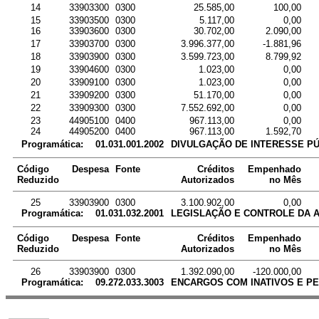
14
33903300
0300
25.585,00
100,00
15
33903500
0300
5.117,00
0,00
16
33903600
0300
30.702,00
2.090,00
17
33903700
0300
3.996.377,00
-1.881,96
18
33903900
0300
3.599.723,00
8.799,92
19
33904600
0300
1.023,00
0,00
20
33909100
0300
1.023,00
0,00
21
33909200
0300
51.170,00
0,00
22
33909300
0300
7.552.692,00
0,00
23
44905100
0400
967.113,00
0,00
24
44905200
0400
967.113,00
1.592,70
Programática:
01.031.001.2002
DIVULGAÇÃO DE INTERESSE PÚ
Código
Despesa
Fonte
Créditos
Empenhado
Reduzido
Autorizados
no Mês
25
33903900
0300
3.100.902,00
0,00
Programática:
01.031.032.2001
LEGISLAÇÃO E CONTROLE DA 
Código
Despesa
Fonte
Créditos
Empenhado
Reduzido
Autorizados
no Mês
26
33903900
0300
1.392.090,00
-120.000,00
Programática:
09.272.033.3003
ENCARGOS COM INATIVOS E PE