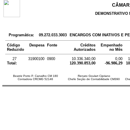
CÂMARA
DEMONSTRATIVO 
Programática:
09.272.033.3003
ENCARGOS COM INATIVOS E PE
Código
Despesa
Fonte
Créditos
Empenhado
Reduzido
Autorizados
no Mês
27
31900100
0900
10.336.340,00
0,00
1
Total:
120.390.853,00
-96.986,29
10
Beatriz Porto P. Carvalho CM 180
Renato Goulart Cipriano
Contadora CRCMG 52146
Chefe Seção de Contabilidade CM390
Che