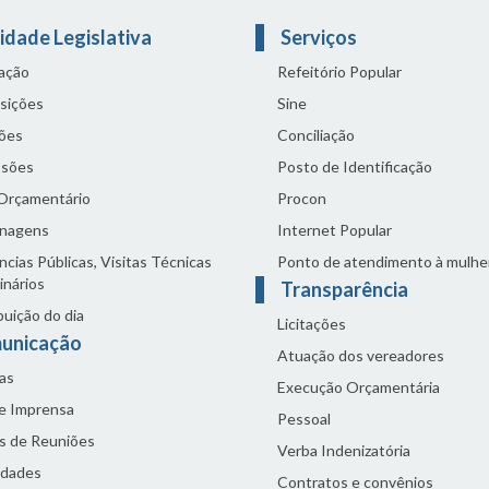
idade Legislativa
Serviços
lação
Refeitório Popular
sições
Sine
ões
Conciliação
sões
Posto de Identificação
 Orçamentário
Procon
nagens
Internet Popular
cias Públicas, Visitas Técnicas
Ponto de atendimento à mulhe
inários
Transparência
buição do dia
Licitações
unicação
Atuação dos vereadores
as
Execução Orçamentária
de Imprensa
Pessoal
s de Reuniões
Verba Indenizatória
idades
Contratos e convênios