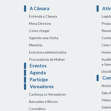
A Câmara
Ativ
Entenda a Câmara
Legis
Mesa Diretora
Propo
Como chegar
Reuni
Agende uma Visita
Comis
Memória
Ciclo
Estrutura administrativa
Home
Procuradoria da Mulher
Audiên
e Sem
Eventos
Distri
Agenda
Com
Participe
Notíci
Vereadores
Sala 
Conheça os Vereadores
Vídeo
Bancadas e Blocos
Solen
Conselhos