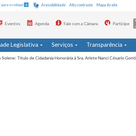
Ir para o rodapé
4
Acessibilidade
Alto contraste
Mapa do site
Eventos
Agenda
Fale com a Câmara
Participe
dade Legislativa
Serviços
Transparência
 Solene: Título de Cidadania Honorária à Sra. Arlete Nanci Césario Gonti