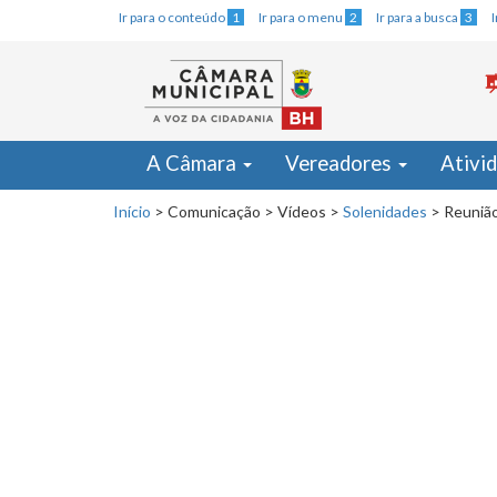
Ir para o conteúdo
1
Ir para o menu
2
Ir para a busca
3
A Câmara
Vereadores
Ativi
Início
>
Comunicação
>
Vídeos
>
Solenidades
>
Reunião