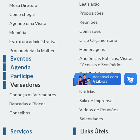
Legislação
Mesa Diretora
Proposições
Como chegar
Reuniões
Agende uma Visita
Comissões
Memória
Ciclo Orçamentário
Estrutura administrativa
Homenagens
Procuradoria da Mulher
Eventos
Audiências Públicas, Visitas
Técnicas e Seminários
Agenda
Distribuição do dia
Participe
Comunicação
Vereadores
Notícias
Conheça os Vereadores
Sala de Imprensa
Bancadas e Blocos
Vídeos de Reuniões
Conselhos
Solenidades
Serviços
Links Úteis