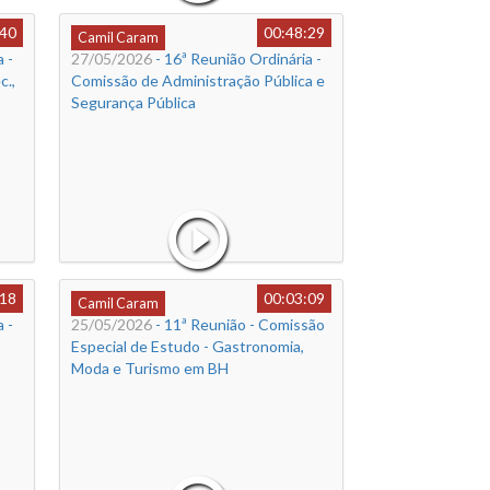
:40
00:48:29
Camil Caram
 -
27/05/2026
- 16ª Reunião Ordinária -
c.,
Comissão de Administração Pública e
Segurança Pública
:18
00:03:09
Camil Caram
 -
25/05/2026
- 11ª Reunião - Comissão
Especial de Estudo - Gastronomia,
Moda e Turismo em BH