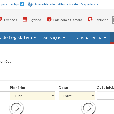
Ir para o rodapé
4
Acessibilidade
Alto contraste
Mapa do site
Eventos
Agenda
Fale com a Câmara
Participe
dade Legislativa
Serviços
Transparência
euniões
Data inici
Plenário:
Data:
Data
Data