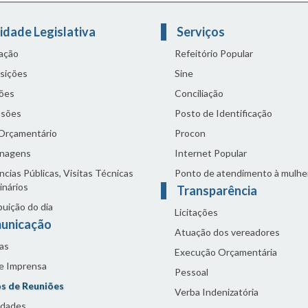
idade Legislativa
Serviços
lação
Refeitório Popular
sições
Sine
ões
Conciliação
sões
Posto de Identificação
 Orçamentário
Procon
nagens
Internet Popular
cias Públicas, Visitas Técnicas
Ponto de atendimento à mulhe
inários
Transparência
buição do dia
Licitações
unicação
Atuação dos vereadores
as
Execução Orçamentária
de Imprensa
Pessoal
s de Reuniões
Verba Indenizatória
idades