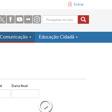
Entrar
Formulário
de busca
Comunicação
Educação Cidadã
al
Data final
Data