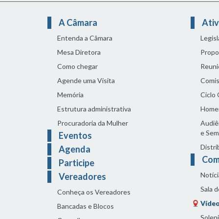
A Câmara
Ativ
Entenda a Câmara
Legis
Mesa Diretora
Propo
Como chegar
Reuni
Agende uma Visita
Comis
Memória
Ciclo
Estrutura administrativa
Home
Procuradoria da Mulher
Audiên
e Sem
Eventos
Distri
Agenda
Com
Participe
Notíci
Vereadores
Sala 
Conheça os Vereadores
Vídeo
Bancadas e Blocos
Solen