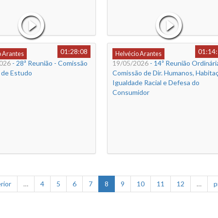
01:28:08
01:14
o Arantes
Helvécio Arantes
026
- 28ª Reunião - Comissão
19/05/2026
- 14ª Reunião Ordinária
l de Estudo
Comissão de Dir. Humanos, Habitaç
Igualdade Racial e Defesa do
Consumidor
rior
…
4
5
6
7
8
9
10
11
12
…
p