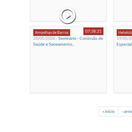
07:38:21
Amynthas de Barros
Helvéci
20/05/2026
- Seminário - Comissão de
19/05/2
Saúde e Saneamento..
Especia
« início
‹ ante