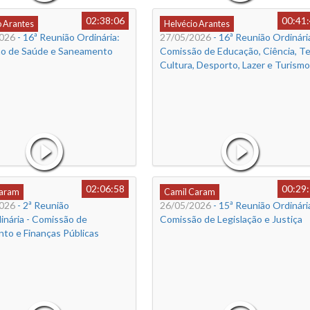
02:38:06
00:41
o Arantes
Helvécio Arantes
026
- 16ª Reunião Ordinária:
27/05/2026
- 16ª Reunião Ordinária
o de Saúde e Saneamento
Comissão de Educação, Ciência, Te
Cultura, Desporto, Lazer e Turismo
02:06:58
00:29
Caram
Camil Caram
026
- 2ª Reunião
26/05/2026
- 15ª Reunião Ordinária
inária - Comissão de
Comissão de Legislação e Justiça
to e Finanças Públicas