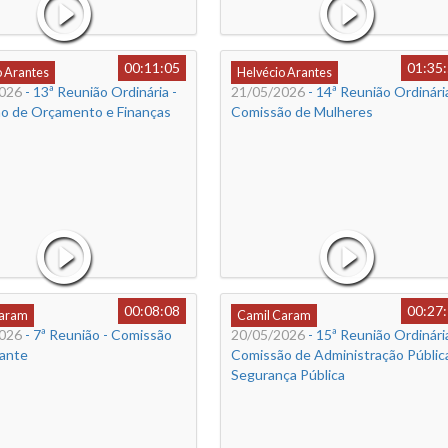
00:11:05
01:35
o Arantes
Helvécio Arantes
026
- 13ª Reunião Ordinária -
21/05/2026
- 14ª Reunião Ordinária
o de Orçamento e Finanças
Comissão de Mulheres
00:08:08
00:27
Caram
Camil Caram
026
- 7ª Reunião - Comissão
20/05/2026
- 15ª Reunião Ordinária
ante
Comissão de Administração Públic
Segurança Pública