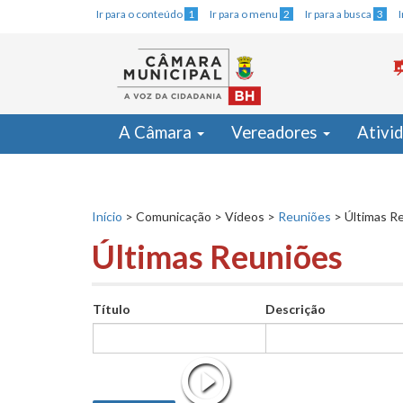
Ir para o conteúdo
1
Ir para o menu
2
Ir para a busca
3
A Câmara
Vereadores
Ativi
Início
>
Comunicação
>
Vídeos
>
Reuniões
>
Últimas R
Últimas Reuniões
Título
Descrição