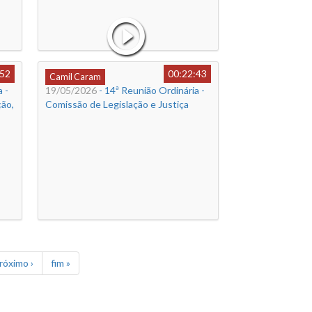
:52
00:22:43
Camil Caram
 -
19/05/2026
- 14ª Reunião Ordinária -
ão,
Comissão de Legislação e Justiça
róximo ›
fim »