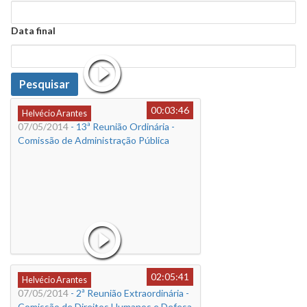
Data
Data final
Data
Pesquisar
00:03:46
Helvécio Arantes
07/05/2014
- 13ª Reunião Ordinária -
Comissão de Administração Pública
02:05:41
Helvécio Arantes
07/05/2014
- 2ª Reunião Extraordinária -
Comissão de Direitos Humanos e Defesa