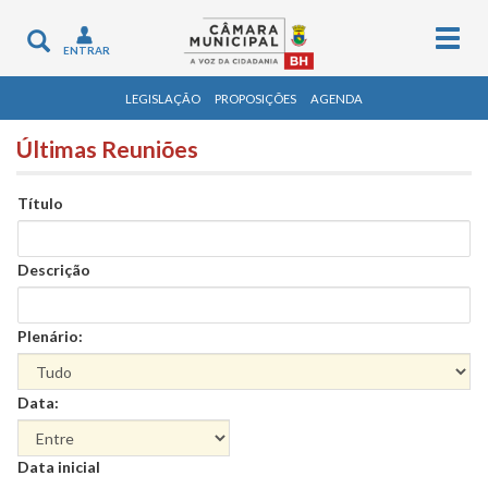
Togg
Toggle
ENTRAR
navig
navigation
LEGISLAÇÃO
PROPOSIÇÕES
AGENDA
Últimas Reuniões
Título
Descrição
Plenário:
Data:
Data
Data inicial