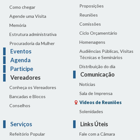
Proposições
Como chegar
Reuniões
Agende uma Visita
Comissões
Memória
Ciclo Orçamentário
Estrutura administrativa
Homenagens
Procuradoria da Mulher
Eventos
Audiências Públicas, Visitas
Técnicas e Seminários
Agenda
Distribuição do dia
Participe
Comunicação
Vereadores
Notícias
Conheça os Vereadores
Sala de Imprensa
Bancadas e Blocos
Vídeos de Reuniões
Conselhos
Solenidades
Serviços
Links Úteis
Refeitório Popular
Fale com a Câmara