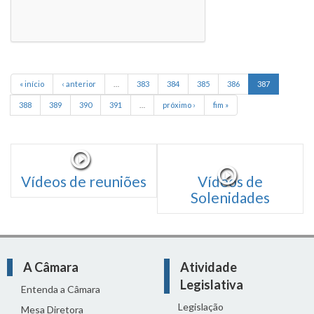
« início
‹ anterior
…
383
384
385
386
387
388
389
390
391
…
próximo ›
fim »
Vídeos de reuniões
Vídeos de
Solenidades
A Câmara
Atividade
Legislativa
Entenda a Câmara
Legislação
Mesa Diretora