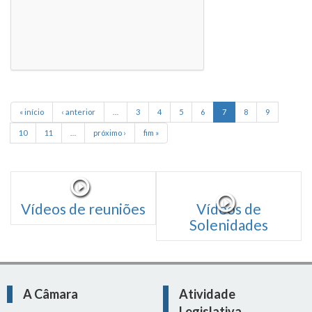
« início
‹ anterior
…
3
4
5
6
7
8
9
10
11
…
próximo ›
fim »
Vídeos de reuniões
Vídeos de
Solenidades
A Câmara
Atividade
Legislativa