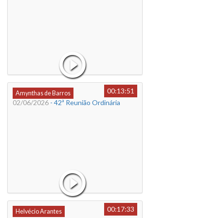
00:13:51
Amynthas de Barros
02/06/2026
- 42ª Reunião Ordinária
00:17:33
Helvécio Arantes