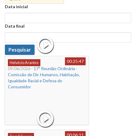
Data
Data inicial
Data
Data final
Data
Pesquisar
00:25:47
Helvécio Arantes
09/06/2026
- 17ª Reunião Ordinária -
Comissão de Dir. Humanos, Habitação,
Igualdade Racial e Defesa do
Consumidor
00:06:11