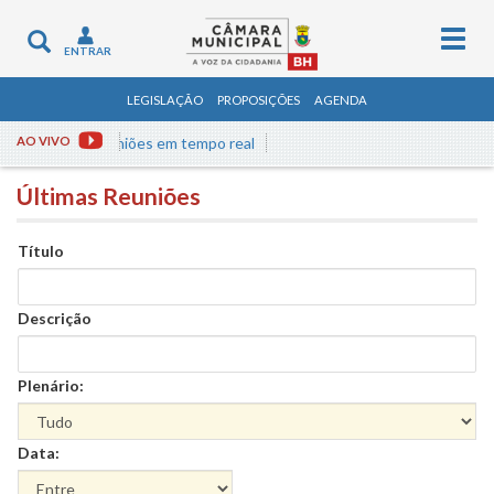
Togg
Toggle
ENTRAR
navig
navigation
LEGISLAÇÃO
PROPOSIÇÕES
AGENDA
sista às reuniões em tempo real
AO VIVO
Últimas Reuniões
Título
Descrição
Plenário:
Data: