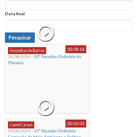
Data
Data final
Data
Pesquisar
00:38:16
Amynthas de Barros
14/04/2014
- 30ª Reunião Ordinária do
Plenário
00:02:03
Camil Caram
14/04/2014
- 11ª Reunião Ordinária -
Comissão de Meio Ambiente e Política