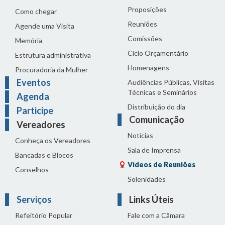
Proposições
Como chegar
Reuniões
Agende uma Visita
Comissões
Memória
Ciclo Orçamentário
Estrutura administrativa
Homenagens
Procuradoria da Mulher
Eventos
Audiências Públicas, Visitas
Técnicas e Seminários
Agenda
Distribuição do dia
Participe
Comunicação
Vereadores
Notícias
Conheça os Vereadores
Sala de Imprensa
Bancadas e Blocos
Vídeos de Reuniões
Conselhos
Solenidades
Serviços
Links Úteis
Refeitório Popular
Fale com a Câmara