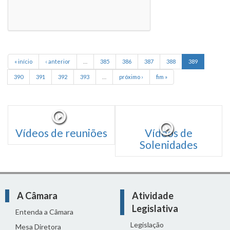
« início
‹ anterior
…
385
386
387
388
389
390
391
392
393
…
próximo ›
fim »
Vídeos de reuniões
Vídeos de
Solenidades
A Câmara
Atividade
Legislativa
Entenda a Câmara
Legislação
Mesa Diretora