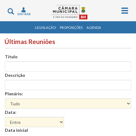
Togg
Toggle
ENTRAR
navig
navigation
LEGISLAÇÃO
PROPOSIÇÕES
AGENDA
Últimas Reuniões
Título
Descrição
Plenário:
Data:
Data
Data inicial