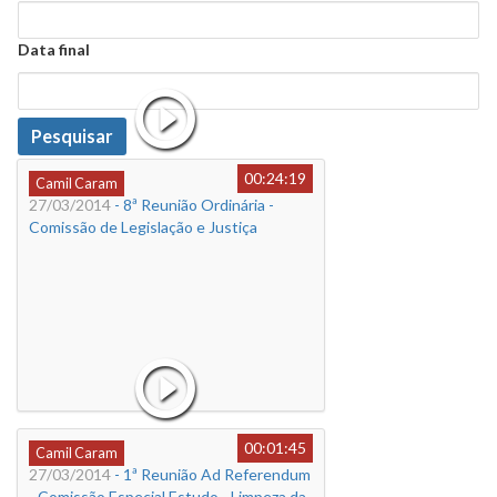
Data
Data final
Data
Pesquisar
00:24:19
Camil Caram
27/03/2014
- 8ª Reunião Ordinária -
Comissão de Legislação e Justiça
00:01:45
Camil Caram
27/03/2014
- 1ª Reunião Ad Referendum
- Comissão Especial Estudo - Limpeza da