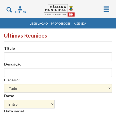
Togg
Toggle
ENTRAR
navig
navigation
LEGISLAÇÃO
PROPOSIÇÕES
AGENDA
Últimas Reuniões
Título
Descrição
Plenário:
Data:
Data
Data inicial