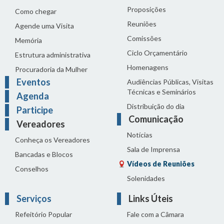
Proposições
Como chegar
Reuniões
Agende uma Visita
Comissões
Memória
Ciclo Orçamentário
Estrutura administrativa
Homenagens
Procuradoria da Mulher
Eventos
Audiências Públicas, Visitas
Técnicas e Seminários
Agenda
Distribuição do dia
Participe
Comunicação
Vereadores
Notícias
Conheça os Vereadores
Sala de Imprensa
Bancadas e Blocos
Vídeos de Reuniões
Conselhos
Solenidades
Serviços
Links Úteis
Refeitório Popular
Fale com a Câmara