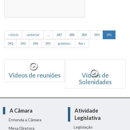
« início
‹ anterior
…
387
388
389
390
391
392
393
394
395
próximo ›
fim »
Vídeos de reuniões
Vídeos de
Solenidades
A Câmara
Atividade
Legislativa
Entenda a Câmara
Legislação
Mesa Diretora