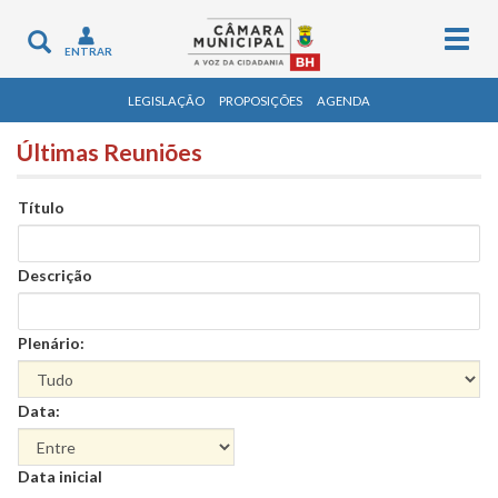
Togg
Toggle
ENTRAR
navig
navigation
LEGISLAÇÃO
PROPOSIÇÕES
AGENDA
Últimas Reuniões
Título
Descrição
Plenário:
Data:
Data
Data inicial