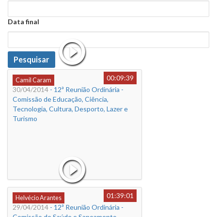
Data
Data final
Data
Pesquisar
00:09:39
Camil Caram
30/04/2014
- 12ª Reunião Ordinária -
Comissão de Educação, Ciência,
Tecnologia, Cultura, Desporto, Lazer e
Turismo
01:39:01
Helvécio Arantes
29/04/2014
- 12ª Reunião Ordinária -
Comissão de Saúde e Saneamento