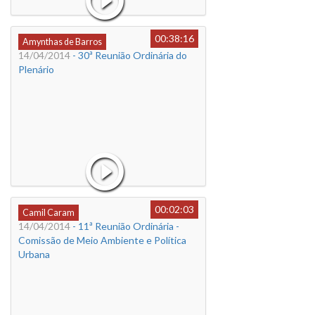
00:38:16
Amynthas de Barros
14/04/2014
- 30ª Reunião Ordinária do
Plenário
00:02:03
Camil Caram
14/04/2014
- 11ª Reunião Ordinária -
Comissão de Meio Ambiente e Política
Urbana