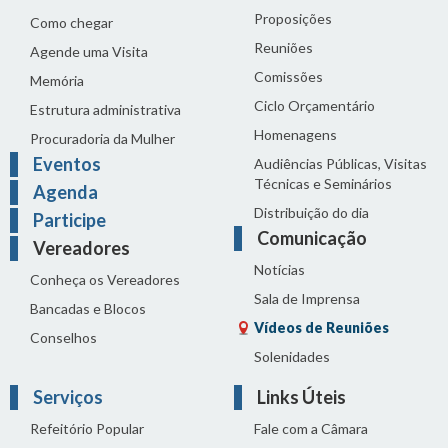
Proposições
Como chegar
Reuniões
Agende uma Visita
Comissões
Memória
Ciclo Orçamentário
Estrutura administrativa
Homenagens
Procuradoria da Mulher
Eventos
Audiências Públicas, Visitas
Técnicas e Seminários
Agenda
Distribuição do dia
Participe
Comunicação
Vereadores
Notícias
Conheça os Vereadores
Sala de Imprensa
Bancadas e Blocos
Vídeos de Reuniões
Conselhos
Solenidades
Serviços
Links Úteis
Refeitório Popular
Fale com a Câmara